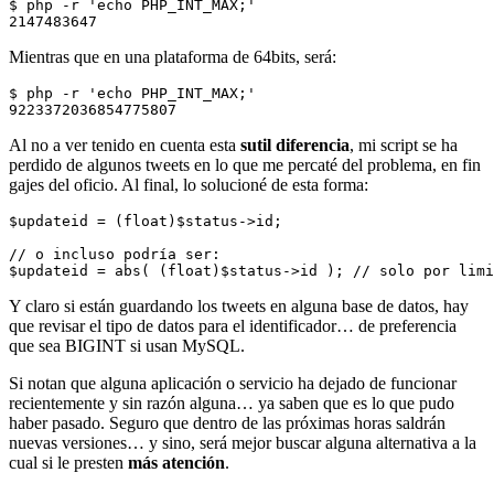
$ php -r 'echo PHP_INT_MAX;'

Mientras que en una plataforma de 64bits, será:
$ php -r 'echo PHP_INT_MAX;'

Al no a ver tenido en cuenta esta
sutil diferencia
, mi script se ha
perdido de algunos tweets en lo que me percaté del problema, en fin
gajes del oficio. Al final, lo solucioné de esta forma:
$updateid = (float)$status->id;

// o incluso podría ser:

$updateid = abs( (float)$status->id ); // solo por limi
Y claro si están guardando los tweets en alguna base de datos, hay
que revisar el tipo de datos para el identificador… de preferencia
que sea BIGINT si usan MySQL.
Si notan que alguna aplicación o servicio ha dejado de funcionar
recientemente y sin razón alguna… ya saben que es lo que pudo
haber pasado. Seguro que dentro de las próximas horas saldrán
nuevas versiones… y sino, será mejor buscar alguna alternativa a la
cual si le presten
más atención
.