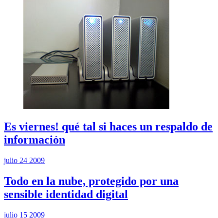
Es viernes! qué tal si haces un respaldo de
información
julio 24 2009
Todo en la nube, protegido por una
sensible identidad digital
julio 15 2009