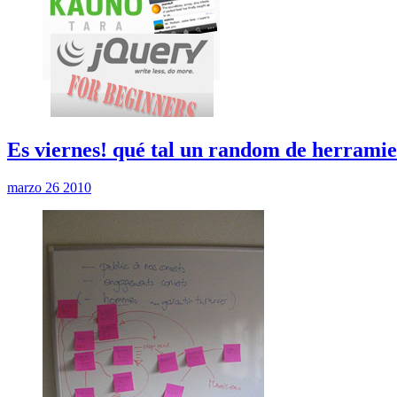
Es viernes! qué tal un random de herramie
marzo 26 2010