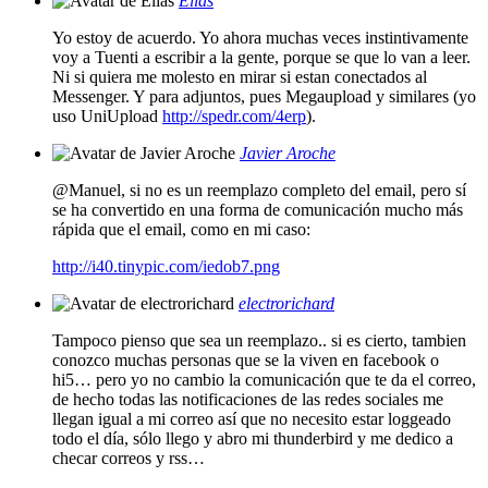
Elias
Yo estoy de acuerdo. Yo ahora muchas veces instintivamente
voy a Tuenti a escribir a la gente, porque se que lo van a leer.
Ni si quiera me molesto en mirar si estan conectados al
Messenger. Y para adjuntos, pues Megaupload y similares (yo
uso UniUpload
http://spedr.com/4erp
).
Javier Aroche
@Manuel, si no es un reemplazo completo del email, pero sí
se ha convertido en una forma de comunicación mucho más
rápida que el email, como en mi caso:
http://i40.tinypic.com/iedob7.png
electrorichard
Tampoco pienso que sea un reemplazo.. si es cierto, tambien
conozco muchas personas que se la viven en facebook o
hi5… pero yo no cambio la comunicación que te da el correo,
de hecho todas las notificaciones de las redes sociales me
llegan igual a mi correo así que no necesito estar loggeado
todo el día, sólo llego y abro mi thunderbird y me dedico a
checar correos y rss…