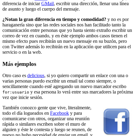
diferencia de iniciar
GMail
, escribir una dirección, llenar una línea
de asunto y luego el cuerpo del mensaje.
¿Notan la gran diferencia en tiempo y comodidad?
y no es por
haraganería sino que las redes sociales nos han facilitado tanto la
comunicación entre personas que yo hasta siento extraño escribir un
correo de vez en cuando, y en éste ejemplo ambos casos tienen el
mismo efecto pues recibirán un nuevo mensaje en su buzón, pero
con Twitter además lo recibirán en la aplicación que utilicen para el
servicio o en la web.
Más ejemplos
Otro caso es
delicious
, si yo quiero compartir un enlace con una o
varias personas puedo escribir un email tal como siempre, o
sencillamente cuando esté agregando un nuevo marcador escribo
y esa persona lo verá entre sus marcadores la próxima
for:usuario
vez que inicie sesión.
También conozco gente que vive, literalmente,
todo el día logueados en
Facebook
y para
comunicarse con otros, organizar una reunión
rápida o similares escriben sobre el muro de
alguien y éste le contesta y luego se reunen, de
nuevo no hubo necesidad de enviar un email, y