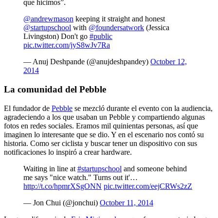
que hicimos”.
@andrewmason
keeping it straight and honest
@startupschool
with
@foundersatwork
(Jessica
Livingston) Don't go
#public
pic.twitter.com/jyS8wJv7Ra
— Anuj Deshpande (@anujdeshpandey)
October 12,
2014
La comunidad del Pebble
El fundador de
Pebble
se mezcló durante el evento con la audiencia,
agradeciendo a los que usaban un Pebble y compartiendo algunas
fotos en redes sociales. Eramos mil quinientas personas, así que
imaginen lo interesante que se dio. Y en el escenario nos contó su
historia. Como ser ciclista y buscar tener un dispositivo con sus
notificaciones lo inspiró a crear hardware.
Waiting in line at
#startupschool
and someone behind
me says "nice watch." Turns out it'…
http://t.co/hpmrXSgONN
pic.twitter.com/eejCRWs2zZ
— Jon Chui (@jonchui)
October 11, 2014