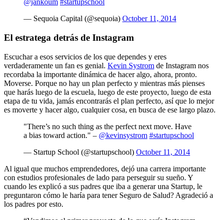
@jankoum
#startupschool
— Sequoia Capital (@sequoia)
October 11, 2014
El estratega detrás de Instagram
Escuchar a esos servicios de los que dependes y eres
verdaderamente un fan es genial.
Kevin Systrom
de Instagram nos
recordaba la importante dinámica de hacer algo, ahora, pronto.
Moverse. Porque no hay un plan perfecto y mientras más pienses
que harás luego de la escuela, luego de este proyecto, luego de esta
etapa de tu vida, jamás encontrarás el plan perfecto, así que lo mejor
es moverte y hacer algo, cualquier cosa, en busca de ese largo plazo.
"There’s no such thing as the perfect next move. Have
a bias toward action." –
@kevinsystrom
#startupschool
— Startup School (@startupschool)
October 11, 2014
Al igual que muchos emprendedores, dejó una carrera importante
con estudios profesionales de lado para perseguir su sueño. Y
cuando les explicó a sus padres que iba a generar una Startup, le
preguntaron cómo le haría para tener Seguro de Salud? Agradeció a
los padres por esto.