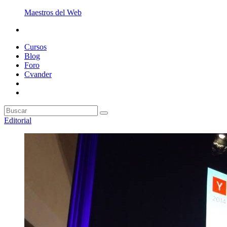
Maestros del Web
Cursos
Blog
Foro
Cvander
Editorial