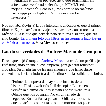
“Vendimos el primer proyecto de lo que sería Instagram
a inversores vendiendo además que HTML5 sería lo
mejor que vendría. Pero lo dijimos porque no sabíamos
hacer apps para el iphone. Y funcionó con los
inversores.”
Nos contaba Kevin. Y la otra interesante anécdota es que el primer
filtro, el X-pro nació en un viaje de vacaciones con su novia a
México. Ella le dijo que debería ponerle filtros a su app, que era
algo bonito.
La primera foto con filtros en Instagram la hizo Kevin
en México a un perro
. Viva México cabrones.
Las duras verdades de Andrew Mason de Groupon
Desde que dejó Groupon,
Andrew Mason
ha tenido un perfil bajo.
Está trabajando en una nueva empresa, para generar tours por
ciudades. Su charla fue de las más amenas y que lanzó duros
comentarios hacia la industria del funding y de las salidas a la bolsa.
“Fuimos la empresa de mayor crecimiento de la
historia. El sitio web más fácil de copiar. La primera
versión la hicimos en unas semanas sobre WordPress.
Odiaba que nos copiaran. No en un sentido de
negocios. En una forma personal. Odiaba a todos los
que lo hacían. Y salir a la bolsa fue horrible. Lo peor