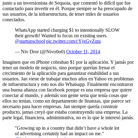
junto a un inversionista de Sequoia, que comentó lo difícil que fue
contactarlo para invertir en él. Porque siempre se ha preocupado de
sus usuarios, de la infraestructura, de tener miles de usuarios
conectados.
WhatsApp started charging $1 to intentionally SLOW
their growth! Wanted to focus on existing users.
@startupschool
pic.twitter.com/cYjxGyZqta
— Niv Dror (@Nivo0o0)
October 11, 2014
Imaginen que en iPhone cobraban $1 por la aplicación. Y jamás por
tener un modelo de negocio, sino porque querían frenar el
crecimiento de la aplicación para garantizar estabilidad a sus
usuarios. Jan viene de trabajar muchos años en Yahoo en problemas
de infraestructura y esto nos dio Whatsapp. Finalmente encontraron
una buena alianza con facebook porque es una empresa que quiere
conectar al mundo, y además son gente seria que tenía cosas que
ellos no tenían, como un departamento de finanzas, que parece ser
necesario para hacer empresas. Jan siempre quería construir
producto, jamas creyó que estaba construyendo una empresa. La
parte legal, financiera, administrativa, no es lo que le interesó jamás.
"Growing up in a country that didn’t have a whole lot
of advertising certainly had an impact on me."