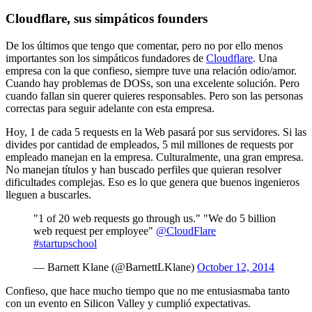
Cloudflare, sus simpáticos founders
De los últimos que tengo que comentar, pero no por ello menos
importantes son los simpáticos fundadores de
Cloudflare
. Una
empresa con la que confieso, siempre tuve una relación odio/amor.
Cuando hay problemas de DOSs, son una excelente solución. Pero
cuando fallan sin querer quieres responsables. Pero son las personas
correctas para seguir adelante con esta empresa.
Hoy, 1 de cada 5 requests en la Web pasará por sus servidores. Si las
divides por cantidad de empleados, 5 mil millones de requests por
empleado manejan en la empresa. Culturalmente, una gran empresa.
No manejan títulos y han buscado perfiles que quieran resolver
dificultades complejas. Eso es lo que genera que buenos ingenieros
lleguen a buscarles.
"1 of 20 web requests go through us." "We do 5 billion
web request per employee"
@CloudFlare
#startupschool
— Barnett Klane (@BarnettLKlane)
October 12, 2014
Confieso, que hace mucho tiempo que no me entusiasmaba tanto
con un evento en Silicon Valley y cumplió expectativas.