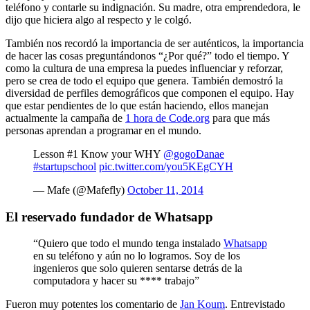
teléfono y contarle su indignación. Su madre, otra emprendedora, le
dijo que hiciera algo al respecto y le colgó.
También nos recordó la importancia de ser auténticos, la importancia
de hacer las cosas preguntándonos “¿Por qué?” todo el tiempo. Y
como la cultura de una empresa la puedes influenciar y reforzar,
pero se crea de todo el equipo que genera. También demostró la
diversidad de perfiles demográficos que componen el equipo. Hay
que estar pendientes de lo que están haciendo, ellos manejan
actualmente la campaña de
1 hora de Code.org
para que más
personas aprendan a programar en el mundo.
Lesson #1 Know your WHY
@gogoDanae
#startupschool
pic.twitter.com/you5KEgCYH
— Mafe (@Mafefly)
October 11, 2014
El reservado fundador de Whatsapp
“Quiero que todo el mundo tenga instalado
Whatsapp
en su teléfono y aún no lo logramos. Soy de los
ingenieros que solo quieren sentarse detrás de la
computadora y hacer su **** trabajo”
Fueron muy potentes los comentario de
Jan Koum
. Entrevistado