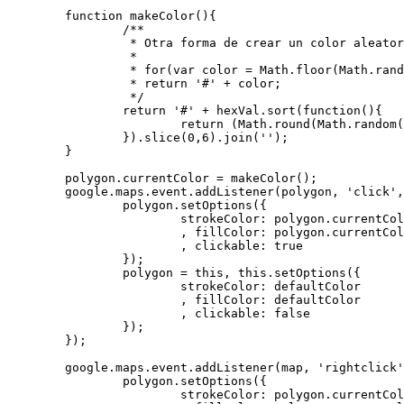
	function makeColor(){

		/**

		 * Otra forma de crear un color aleatoriamente:

		 *

		 * for(var color = Math.floor(Math.random()*0xffffff).toString(16); color.length < 6; color = '0'+color);

		 * return '#' + color;

		 */

		return '#' + hexVal.sort(function(){

			return (Math.round(Math.random())-0.5);

		}).slice(0,6).join('');

	}

	polygon.currentColor = makeColor();

	google.maps.event.addListener(polygon, 'click', function(e){

		polygon.setOptions({

			strokeColor: polygon.currentColor

			, fillColor: polygon.currentColor

			, clickable: true

		});

		polygon = this, this.setOptions({

			strokeColor: defaultColor

			, fillColor: defaultColor

			, clickable: false

		});

	});

	google.maps.event.addListener(map, 'rightclick', function(){

		polygon.setOptions({

			strokeColor: polygon.currentColor
