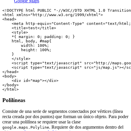
Google Maps
<!DOCTYPE html PUBLIC "-//W3C//DTD XHTML 1.0 Transition
<html xmlns="http://www.w3.org/1999/xhtml">

<head>

    <meta http-equiv="Content-Type" content="text/html;
    <title>test</title>

    <style>

    *{ margin: 0; padding: 0; }

    html, body, #map{

        width: 100%;

        height: 100%;

    }

    </style>

    <script type="text/javascript" src="http://maps.goo
    <script type="text/javascript" src="js/map.js"></sc
</head>

<body>

    <div id="map"></div>

</body>

Polilíneas
Consiste de una serie de segmentos conectados por vértices (línea
recta creada por dos puntos) que forman un único objeto. Para poder
crear una polilínea se requiere usar la clase
. Requiere de dos argumentos dentro del
google.maps.Polyline