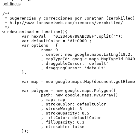
polilíneas
/**

 * Sugerencias y correcciones por Jonathan (zerokilled)

 * http://www.forosdelweb.com/miembros/zerokilled/

 */

window.onload = function(){

	var hexVal = "0123456789ABCDEF".split("");

	var defaultColor = '#ff0000';

	var options = {

		zoom: 9

		, center: new google.maps.LatLng(18.2, -66.5)

		, mapTypeId: google.maps.MapTypeId.ROADMAP

		, draggableCursor: 'default'

		, draggingCursor: 'default'

	};

	var map = new google.maps.Map(document.getElementById('map'), options);

	var polygon = new google.maps.Polygon({

		path: new google.maps.MVCArray()

		, map: map

		, strokeColor: defaultColor

		, strokeWeight: 3

		, strokeOpacity: 0.5

		, fillColor: defaultColor

		, fillOpacity: 0.3

		, clickable: false

	});
