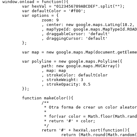
window.onload = function(){

	var hexVal = "0123456789ABCDEF".split("");

	var defaultColor = '#f00';

	var options = {

		zoom: 9

		, center: new google.maps.LatLng(18.2, -66.5)

		, mapTypeId: google.maps.MapTypeId.ROADMAP

		, draggableCursor: 'default'

		, draggingCursor: 'default'

	};

	var map = new google.maps.Map(document.getElementById('map'), options);

	var polyline = new google.maps.Polyline({

		path: new google.maps.MVCArray()

		, map: map

		, strokeColor: defaultColor

		, strokeWeight: 3

		, strokeOpacity: 0.5

	});

	function makeColor(){

		/**

		 * Otra forma de crear un color aleatoriamente:

		 *

		 * for(var color = Math.floor(Math.random()*0xffffff).toString(16); color.length < 6; color = '0'+color);

		 * return '#' + color;

		 */

		return '#' + hexVal.sort(function(){

			return (Math.round(Math.random())-0.5);
