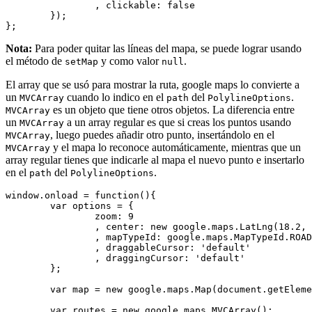
		, clickable: false

	});

Nota:
Para poder quitar las líneas del mapa, se puede lograr usando
el método de
y como valor
.
setMap
null
El array que se usó para mostrar la ruta, google maps lo convierte a
un
cuando lo indico en el
del
.
MVCArray
path
PolylineOptions
es un objeto que tiene otros objetos. La diferencia entre
MVCArray
un
a un array regular es que si creas los puntos usando
MVCArray
, luego puedes añadir otro punto, insertándolo en el
MVCArray
y el mapa lo reconoce automáticamente, mientras que un
MVCArray
array regular tienes que indicarle al mapa el nuevo punto e insertarlo
en el
del
.
path
PolylineOptions
window.onload = function(){

	var options = {

		zoom: 9

		, center: new google.maps.LatLng(18.2, -66.5)

		, mapTypeId: google.maps.MapTypeId.ROADMAP

		, draggableCursor: 'default'

		, draggingCursor: 'default'

	};

	var map = new google.maps.Map(document.getElementById('map'), options);

	var routes = new google.maps.MVCArray();
