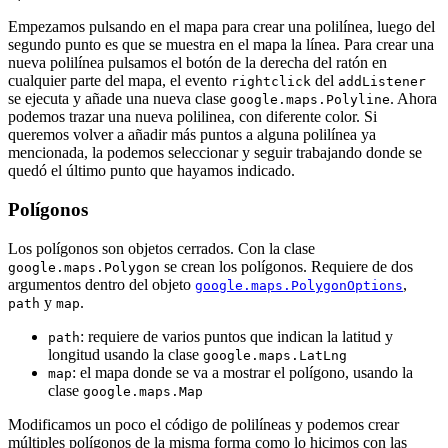
Empezamos pulsando en el mapa para crear una polilínea, luego del
segundo punto es que se muestra en el mapa la línea. Para crear una
nueva polilínea pulsamos el botón de la derecha del ratón en
cualquier parte del mapa, el evento
del
rightclick
addListener
se ejecuta y añade una nueva clase
. Ahora
google.maps.Polyline
podemos trazar una nueva polilinea, con diferente color. Si
queremos volver a añadir más puntos a alguna polilínea ya
mencionada, la podemos seleccionar y seguir trabajando donde se
quedó el último punto que hayamos indicado.
Polígonos
Los polígonos son objetos cerrados. Con la clase
se crean los polígonos. Requiere de dos
google.maps.Polygon
argumentos dentro del objeto
,
google.maps.PolygonOptions
y
.
path
map
: requiere de varios puntos que indican la latitud y
path
longitud usando la clase
google.maps.LatLng
: el mapa donde se va a mostrar el polígono, usando la
map
clase
google.maps.Map
Modificamos un poco el código de polilíneas y podemos crear
múltiples polígonos de la misma forma como lo hicimos con las