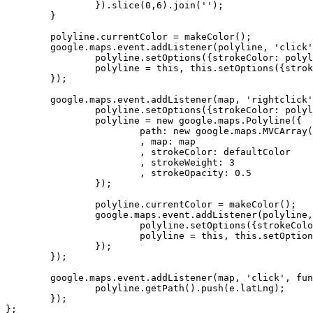
		}).slice(0,6).join('');

	}

	polyline.currentColor = makeColor();

	google.maps.event.addListener(polyline, 'click', function(e){

		polyline.setOptions({strokeColor: polyline.currentColor});

		polyline = this, this.setOptions({strokeColor: defaultColor});

	});

	google.maps.event.addListener(map, 'rightclick', function(){

		polyline.setOptions({strokeColor: polyline.currentColor});

		polyline = new google.maps.Polyline({

			path: new google.maps.MVCArray()

			, map: map

			, strokeColor: defaultColor

			, strokeWeight: 3

			, strokeOpacity: 0.5

		});

		polyline.currentColor = makeColor();

		google.maps.event.addListener(polyline, 'click', function(){

			polyline.setOptions({strokeColor: polyline.currentColor});

			polyline = this, this.setOptions({strokeColor: defaultColor});

		});

	});

	google.maps.event.addListener(map, 'click', function(e){

		polyline.getPath().push(e.latLng);

	});
