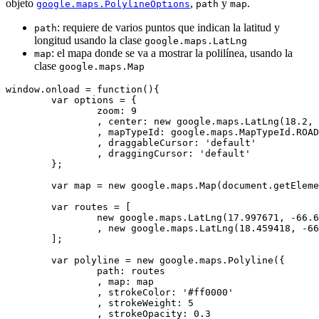
objeto
,
y
.
google.maps.PolylineOptions
path
map
: requiere de varios puntos que indican la latitud y
path
longitud usando la clase
google.maps.LatLng
: el mapa donde se va a mostrar la polilínea, usando la
map
clase
google.maps.Map
window.onload = function(){

	var options = {

		zoom: 9

		, center: new google.maps.LatLng(18.2, -66.5)

		, mapTypeId: google.maps.MapTypeId.ROADMAP

		, draggableCursor: 'default'

		, draggingCursor: 'default'

	};

	var map = new google.maps.Map(document.getElementById('map'), options);

	var routes = [

		new google.maps.LatLng(17.997671, -66.615356)

		, new google.maps.LatLng(18.459418, -66.060646)

	];

	var polyline = new google.maps.Polyline({

		path: routes

		, map: map

		, strokeColor: '#ff0000'

		, strokeWeight: 5

		, strokeOpacity: 0.3
