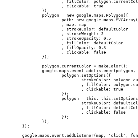
			, fillColor: polygon.currentColor

			, clickable: true

		});

		polygon = new google.maps.Polygon({

			path: new google.maps.MVCArray()

			, map: map

			, strokeColor: defaultColor

			, strokeWeight: 3

			, strokeOpacity: 0.5

			, fillColor: defaultColor

			, fillOpacity: 0.3

			, clickable: false

		});

		polygon.currentColor = makeColor();

		google.maps.event.addListener(polygon, 'click', function(){

			polygon.setOptions({

				strokeColor: polygon.currentColor

				, fillColor: polygon.currentColor

				, clickable: true

			});

			polygon = this, this.setOptions({

				strokeColor: defaultColor

				, fillColor: defaultColor

				, clickable: false

			});

		});

	});

	google.maps.event.addListener(map, 'click', function(e){
