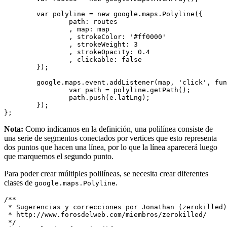
	var polyline = new google.maps.Polyline({

		path: routes

		, map: map

		, strokeColor: '#ff0000'

		, strokeWeight: 3

		, strokeOpacity: 0.4

		, clickable: false

	});

	google.maps.event.addListener(map, 'click', function(e){

		var path = polyline.getPath();

		path.push(e.latLng);

	});

Nota:
Como indicamos en la definición, una polilínea consiste de
una serie de segmentos conectados por vertices que esto representa
dos puntos que hacen una línea, por lo que la línea aparecerá luego
que marquemos el segundo punto.
Para poder crear múltiples polilíneas, se necesita crear diferentes
clases de
.
google.maps.Polyline
/**

 * Sugerencias y correcciones por Jonathan (zerokilled)

 * http://www.forosdelweb.com/miembros/zerokilled/

 */
