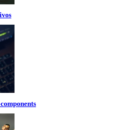
ivos
d-components