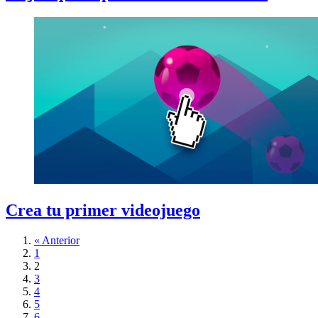
Crea tu primer videojuego
« Anterior
1
2
3
4
5
6