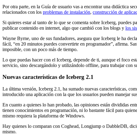
Por otra parte, en la Guía de usuario vas a encontrar una didáctica se
relacionados con los
problemas de instalación
,
construcción de aplica
Si quieres estar al tanto de lo que se comenta sobre Iceberg, puedes pa
publicar contenido en internet, algo que cambió con los blogs y
los s
Wayne Byrne, uno de sus fundadores, asegura que Iceberg le ha declar
fácil, “en 20 minutos puedes convertirte en programador”, afirma. Sar
imposible, con un poco más de tiempo.
Lo que puedas hacer con el Iceberg, depende de ti, aunque el foco e
servicio, sino descargándolo y utilizándolo offline, para trabajar co
Nuevas características de Iceberg 2.1
La última versión, Iceberg 2.1, ha sumado nuevas características, co
introducido una aplicación con la que los usuarios pueden manejar sus p
En cuanto a quienes lo han probado, las opiniones están divididas e
tienen conocimientos en programación, ni lo bastante fácil para quienes
mismo requiera la plataforma de Windows.
Hay quienes lo comparan con Coghead, Longjump o DabbleDB, diciendo 
mismo.