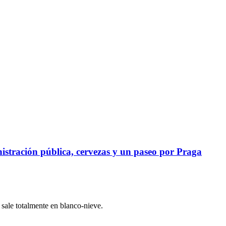
istración pública, cervezas y un paseo por Praga
 sale totalmente en blanco-nieve.