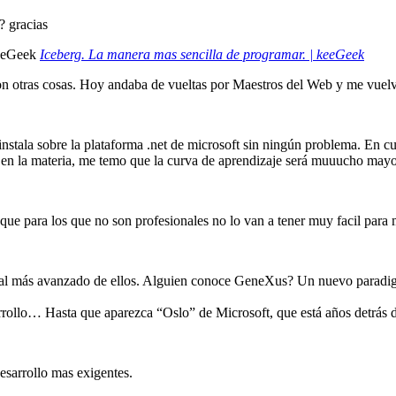
? gracias
Iceberg. La manera mas sencilla de programar. | keeGeek
on otras cosas. Hoy andaba de vueltas por Maestros del Web y me vuelv
instala sobre la plataforma .net de microsoft sin ningún problema. En cua
s en la materia, me temo que la curva de aprendizaje será muuucho mayo
que para los que no son profesionales no lo van a tener muy facil para 
l más avanzado de ellos. Alguien conoce GeneXus? Un nuevo paradigma
rrollo… Hasta que aparezca “Oslo” de Microsoft, que está años detrá
desarrollo mas exigentes.