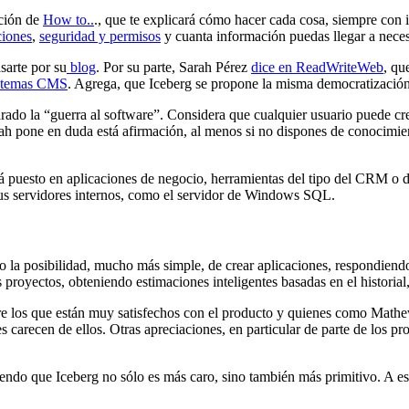
cción de
How to..
., que te explicará cómo hacer cada cosa, siempre con 
ciones
,
seguridad y permisos
y cuanta información puedas llegar a necesi
sarte por su
blog
. Por su parte, Sarah Pérez
dice en ReadWriteWeb
, qu
istemas CMS
. Agrega, que Iceberg se propone la misma democratización
ado la “guerra al software”. Considera que cualquier usuario puede cre
ah pone en duda está afirmación, al menos si no dispones de conocimien
stá puesto en aplicaciones de negocio, herramientas del tipo del CRM o
n sus servidores internos, como el servidor de Windows SQL.
mo la posibilidad, mucho más simple, de crear aplicaciones, respondien
royectos, obteniendo estimaciones inteligentes basadas en el historial, 
ntre los que están muy satisfechos con el producto y quienes como Mat
 carecen de ellos. Otras apreciaciones, en particular de parte de los pr
que Iceberg no sólo es más caro, sino también más primitivo. A esto 