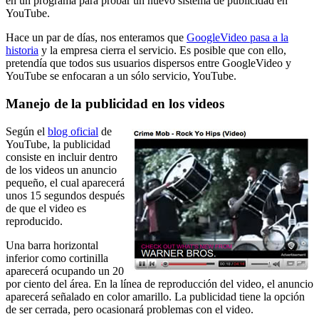
en un programa para probar un nuevo sistema de publicidad en
YouTube.
Hace un par de días, nos enteramos que
GoogleVideo pasa a la
historia
y la empresa cierra el servicio. Es posible que con ello,
pretendía que todos sus usuarios dispersos entre GoogleVideo y
YouTube se enfocaran a un sólo servicio, YouTube.
Manejo de la publicidad en los videos
Según el
blog oficial
de
YouTube, la publicidad
consiste en incluir dentro
de los videos un anuncio
pequeño, el cual aparecerá
unos 15 segundos después
de que el video es
reproducido.
Una barra horizontal
inferior como cortinilla
aparecerá ocupando un 20
por ciento del área. En la línea de reproducción del video, el anuncio
aparecerá señalado en color amarillo. La publicidad tiene la opción
de ser cerrada, pero ocasionará problemas con el video.