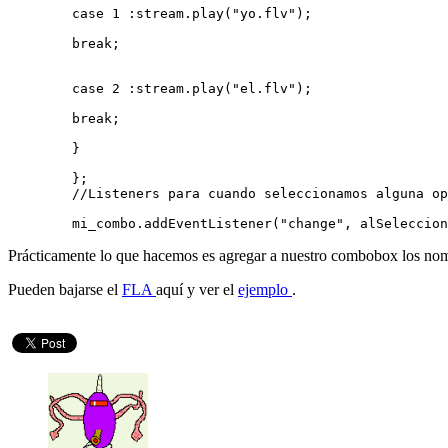
        case 1 :stream.play("yo.flv"); 
        break; 
        case 2 :stream.play("el.flv"); 
        break; 
        } 
        };

        //Listeners para cuando seleccionamos alguna op
        mi_combo.addEventListener("change", alSeleccion
Prácticamente lo que hacemos es agregar a nuestro combobox los nom
Pueden bajarse el
FLA
aquí y ver el
ejemplo
.