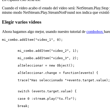
Cuando el video acabo el estado del video será: NetStream.Play.Stop y
mismo modo NetStream.Play.StreamNotFound nos indica que existió a
Elegir varios videos
Ahora hagamos algo mejor, usando nuestro tutorial de
combobox
har
mi_combo.addItem("video_1", 0); 
        mi_combo.addItem("video_2", 1); 
        mi_combo.addItem("video_3", 2); 
        alSeleccionar = new Object(); 
        alSeleccionar.change = function(evento) { 
        trace("Has seleccionado "+evento.target.value);
        switch (evento.target.value) { 
        case 0 :stream.play("tu.flv"); 
        break; 