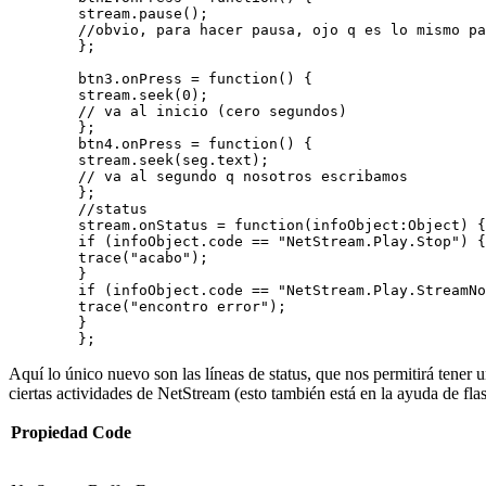
        stream.pause(); 
        //obvio, para hacer pausa, ojo q es lo mismo pa
        }; 
        btn3.onPress = function() { 
        stream.seek(0); 
        // va al inicio (cero segundos) 
        }; 
        btn4.onPress = function() { 
        stream.seek(seg.text); 
        // va al segundo q nosotros escribamos 
        }; 
        //status 
        stream.onStatus = function(infoObject:Object) {
        if (infoObject.code == "NetStream.Play.Stop") {
        trace("acabo"); 
        } 
        if (infoObject.code == "NetStream.Play.StreamNo
        trace("encontro error"); 
        } 
        }; 
Aquí lo único nuevo son las líneas de status, que nos permitirá tener
ciertas actividades de NetStream (esto también está en la ayuda de flas
Propiedad Code