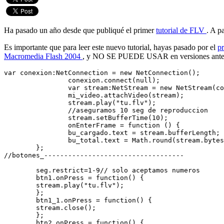
Ha pasado un año desde que publiqué el primer
tutorial de FLV
. A p
Es importante que para leer este nuevo tutorial, hayas pasado por el
pr
Macromedia Flash 2004
, y NO SE PUEDE USAR en versiones ante
var conexion:NetConnection = new NetConnection();

		conexion.connect(null);

		var stream:NetStream = new NetStream(conexion);

		mi_video.attachVideo(stream);
		stream.play("tu.flv");
		//aseguramos 10 seg de reproduccion
		stream.setBufferTime(10);
		onEnterFrame = function () {
		bu_cargado.text = stream.bufferLength;
		bu_total.text = Math.round(stream.bytesTotal/1024)/1000+" mb";

	};

//botones_----------------------------------- 
        seg.restrict=1-9// solo aceptamos numeros 
        btn1.onPress = function() { 
        stream.play("tu.flv"); 
        }; 
        btn1_1.onPress = function() { 
        stream.close(); 
        }; 
        btn2.onPress = function() { 