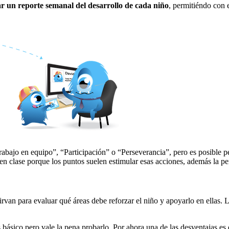
ar un reporte semanal del desarrollo de cada niño
, permitiéndo con e
bajo en equipo”, “Participación” o “Perseverancia”, pero es posible pe
 en clase porque los puntos suelen estimular esas acciones, además la p
sirvan para evaluar qué áreas debe reforzar el niño y apoyarlo en ellas
es básico pero vale la pena probarlo. Por ahora una de las desventajas e