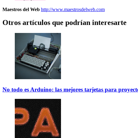
Maestros del Web
http://www.maestrosdelweb.com
Otros artículos que podrían interesarte
No todo es Arduino: las mejores tarjetas para proyecto