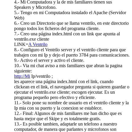
4.- Mi Computadora y la de mis familiares tienen sus
Speakers y Microfono.
5.- Tengo en mi Computadora instalado el Apache (Servidor
Web)
6.- Creo un Directorio que se llama ventrilo, en este directorio
pongo todos los ficheros del programa cliente.
7.- Creo una página index.html con un link que apunta al
ventrilo.exe cliente
LINK=
A Ventrilo
8.- Configuro el Ventrilo server y el ventrilo cliente para que
trabajen con mi Ip y dejo el puerto 3784 para comunicaciones.
9.- Activo el server y activo el cliente.
10.- Via mi chat aviso a mis familiares que abran la pagina
siguiente:
http://Mi
Ip/ventrilo ;
les aparece una página index.html con el link, cuando
clickean en el link, el navegador pregunta si quieren guardar o
ejecutar el ventrilo.exe cliente; escogen ejecutar. Es un
programa pequeño pero efectivo y eficiente.
11.- Solo pone su nombre de usuario en el ventrilo cliente y la
Ip mia con su puerto y la conexion se establece.
12.- Final: Algunos de mis familiares me han dicho que es
hasta mejor que el Skipe y es totalmente gratis.
13.- Es posible tambien, adaptarle un telefono a nuestro
computador, de manera que parlantes y microfonos son