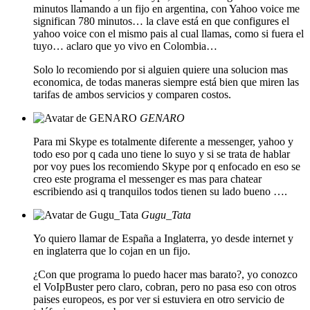
minutos llamando a un fijo en argentina, con Yahoo voice me
significan 780 minutos… la clave está en que configures el
yahoo voice con el mismo pais al cual llamas, como si fuera el
tuyo… aclaro que yo vivo en Colombia…
Solo lo recomiendo por si alguien quiere una solucion mas
economica, de todas maneras siempre está bien que miren las
tarifas de ambos servicios y comparen costos.
GENARO
Para mi Skype es totalmente diferente a messenger, yahoo y
todo eso por q cada uno tiene lo suyo y si se trata de hablar
por voy pues los recomiendo Skype por q enfocado en eso se
creo este programa el messenger es mas para chatear
escribiendo asi q tranquilos todos tienen su lado bueno ….
Gugu_Tata
Yo quiero llamar de España a Inglaterra, yo desde internet y
en inglaterra que lo cojan en un fijo.
¿Con que programa lo puedo hacer mas barato?, yo conozco
el VoIpBuster pero claro, cobran, pero no pasa eso con otros
paises europeos, es por ver si estuviera en otro servicio de