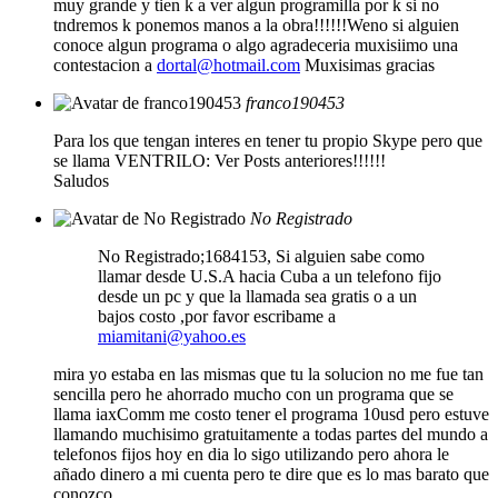
muy grande y tien k a ver algun programilla por k si no
tndremos k ponemos manos a la obra!!!!!!Weno si alguien
conoce algun programa o algo agradeceria muxisiimo una
contestacion a
dortal@hotmail.com
Muxisimas gracias
franco190453
Para los que tengan interes en tener tu propio Skype pero que
se llama VENTRILO: Ver Posts anteriores!!!!!!
Saludos
No Registrado
No Registrado;1684153, Si alguien sabe como
llamar desde U.S.A hacia Cuba a un telefono fijo
desde un pc y que la llamada sea gratis o a un
bajos costo ,por favor escribame a
miamitani@yahoo.es
mira yo estaba en las mismas que tu la solucion no me fue tan
sencilla pero he ahorrado mucho con un programa que se
llama iaxComm me costo tener el programa 10usd pero estuve
llamando muchisimo gratuitamente a todas partes del mundo a
telefonos fijos hoy en dia lo sigo utilizando pero ahora le
añado dinero a mi cuenta pero te dire que es lo mas barato que
conozco