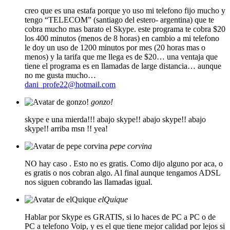
creo que es una estafa porque yo uso mi telefono fijo mucho y
tengo “TELECOM” (santiago del estero- argentina) que te
cobra mucho mas barato el Skype. este programa te cobra $20
los 400 minutos (menos de 8 horas) en cambio a mi telefono
le doy un uso de 1200 minutos por mes (20 horas mas o
menos) y la tarifa que me llega es de $20… una ventaja que
tiene el programa es en llamadas de large distancia… aunque
no me gusta mucho…
dani_profe22@hotmail.com
gonzo!
skype e una mierda!!! abajo skype!! abajo skype!! abajo
skype!! arriba msn !! yea!
pepe corvina
NO hay caso . Esto no es gratis. Como dijo alguno por aca, o
es gratis o nos cobran algo. Al final aunque tengamos ADSL
nos siguen cobrando las llamadas igual.
elQuique
Hablar por Skype es GRATIS, si lo haces de PC a PC o de
PC a telefono Voip, y es el que tiene mejor calidad por lejos si