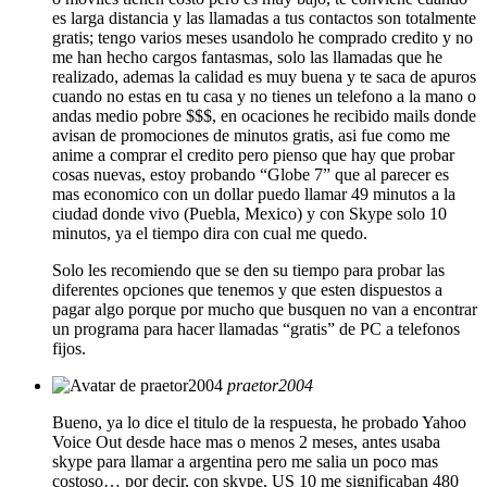
es larga distancia y las llamadas a tus contactos son totalmente
gratis; tengo varios meses usandolo he comprado credito y no
me han hecho cargos fantasmas, solo las llamadas que he
realizado, ademas la calidad es muy buena y te saca de apuros
cuando no estas en tu casa y no tienes un telefono a la mano o
andas medio pobre $$$, en ocaciones he recibido mails donde
avisan de promociones de minutos gratis, asi fue como me
anime a comprar el credito pero pienso que hay que probar
cosas nuevas, estoy probando “Globe 7” que al parecer es
mas economico con un dollar puedo llamar 49 minutos a la
ciudad donde vivo (Puebla, Mexico) y con Skype solo 10
minutos, ya el tiempo dira con cual me quedo.
Solo les recomiendo que se den su tiempo para probar las
diferentes opciones que tenemos y que esten dispuestos a
pagar algo porque por mucho que busquen no van a encontrar
un programa para hacer llamadas “gratis” de PC a telefonos
fijos.
praetor2004
Bueno, ya lo dice el titulo de la respuesta, he probado Yahoo
Voice Out desde hace mas o menos 2 meses, antes usaba
skype para llamar a argentina pero me salia un poco mas
costoso… por decir, con skype, US 10 me significaban 480