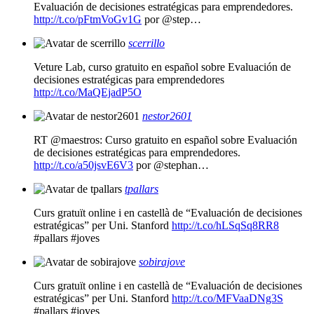
Evaluación de decisiones estratégicas para emprendedores.
http://t.co/pFtmVoGv1G
por @step…
scerrillo
Veture Lab, curso gratuito en español sobre Evaluación de
decisiones estratégicas para emprendedores
http://t.co/MaQEjadP5O
nestor2601
RT @maestros: Curso gratuito en español sobre Evaluación
de decisiones estratégicas para emprendedores.
http://t.co/a50jsvE6V3
por @stephan…
tpallars
Curs gratuït online i en castellà de “Evaluación de decisiones
estratégicas” per Uni. Stanford
http://t.co/hLSqSq8RR8
#pallars #joves
sobirajove
Curs gratuït online i en castellà de “Evaluación de decisiones
estratégicas” per Uni. Stanford
http://t.co/MFVaaDNg3S
#pallars #joves