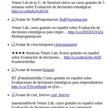
Veture Lab de la U. de Stanford ofrece un curso gratuito de 5
semanas sobre Evaluación de decisiones estratégicas
http://t.co/6mXejGlh1W
TodProgramacion
Veture Lab, curso gratuito en español sobre Evaluación de
decisiones estratégicas para empre…
http://t.co/0f1DA5j1Za
#todoprogramacion
cienciaespanol
★★★★ #noticias Veture Lab, #curso gratuito en español
sobre Evaluación de decisiones…
http://t.co/aIooGbwAbD
#cuatroestrellas
kenami
RT @stephaniefalla: Curso gratuito en español sobre
Evaluaciones de decisiones estratégicas para emprendedores
http://t.co/YZrvse9zm6
en @m…
cust_forever
maestrosdelweb Veture Lab, curso gratuito en español sobre
Evaluación de decisiones estratégicas para emprende…