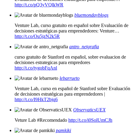
http://t.co/pQ3yVQlkWR
bluemondayblogs
Venture Lab, curso gratuito en español sobre Evaluación de
decisiones estratégicas para emprendedores: Venture…
http://t.co/Ou5jzN2k5R
antro_netgrafia
curso gratuito de Stanford en español, sobre evaluacion de
decisiones estrategicas para empredores
http://t.co/tygobFqAnl
lebarrueto
Venture Lab, curso en español de Stanford sobre Evaluación
de decisiones estratégicas para emprendedores |
http://t.co/I9HkT2bjq6
ObservaticsUEX
Veture Lab #Recomendado
http://t.co/i0SolUmCJh
pamkiki