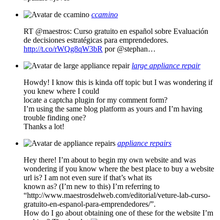
ccamino
RT @maestros: Curso gratuito en español sobre Evaluación
de decisiones estratégicas para emprendedores.
http://t.co/rWQg8qW3bR
por @stephan…
large appliance repair
Howdy! I know this is kinda off topic but I was wondering if
you knew where I could
locate a captcha plugin for my comment form?
I’m using the same blog platform as yours and I’m having
trouble finding one?
Thanks a lot!
appliance repairs
Hey there! I’m about to begin my own website and was
wondering if you know where the best place to buy a website
url is? I am not even sure if that’s what its
known as? (I’m new to this) I’m referring to
“http://www.maestrosdelweb.com/editorial/veture-lab-curso-
gratuito-en-espanol-para-emprendedores/”.
How do I go about obtaining one of these for the website I’m