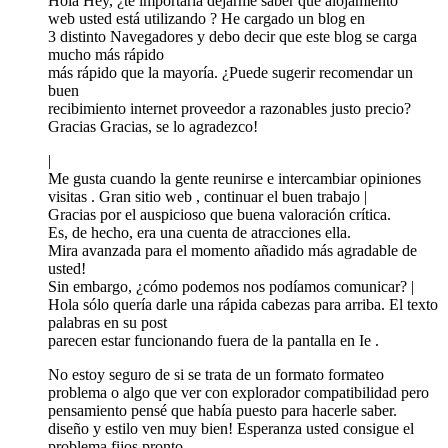
Hola Hey, ¿te importaría dejarme saber que alojamiento
web usted está utilizando ? He cargado un blog en
3 distinto Navegadores y debo decir que este blog se carga
mucho más rápido
más rápido que la mayoría. ¿Puede sugerir recomendar un
buen
recibimiento internet proveedor a razonables justo precio?
Gracias Gracias, se lo agradezco!
|
Me gusta cuando la gente reunirse e intercambiar opiniones
visitas . Gran sitio web , continuar el buen trabajo |
Gracias por el auspicioso que buena valoración crítica.
Es, de hecho, era una cuenta de atracciones ella.
Mira avanzada para el momento añadido más agradable de
usted!
Sin embargo, ¿cómo podemos nos podíamos comunicar? |
Hola sólo quería darle una rápida cabezas para arriba. El texto
palabras en su post
parecen estar funcionando fuera de la pantalla en Ie .
No estoy seguro de si se trata de un formato formateo
problema o algo que ver con explorador compatibilidad pero
pensamiento pensé que había puesto para hacerle saber.
diseño y estilo ven muy bien! Esperanza usted consigue el
problema fijos pronto.