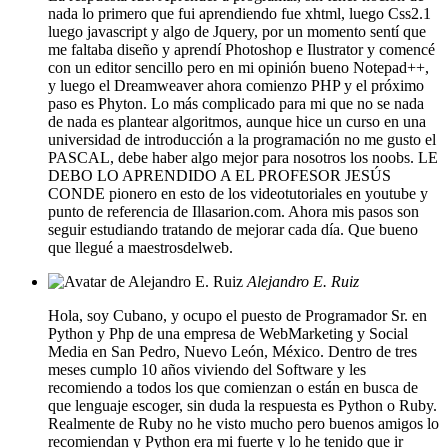
nada lo primero que fui aprendiendo fue xhtml, luego Css2.1
luego javascript y algo de Jquery, por un momento sentí que
me faltaba diseño y aprendí Photoshop e Ilustrator y comencé
con un editor sencillo pero en mi opinión bueno Notepad++,
y luego el Dreamweaver ahora comienzo PHP y el próximo
paso es Phyton. Lo más complicado para mi que no se nada
de nada es plantear algoritmos, aunque hice un curso en una
universidad de introducción a la programación no me gusto el
PASCAL, debe haber algo mejor para nosotros los noobs. LE
DEBO LO APRENDIDO A EL PROFESOR JESÚS
CONDE pionero en esto de los videotutoriales en youtube y
punto de referencia de Illasarion.com. Ahora mis pasos son
seguir estudiando tratando de mejorar cada día. Que bueno
que llegué a maestrosdelweb.
Alejandro E. Ruiz
Hola, soy Cubano, y ocupo el puesto de Programador Sr. en
Python y Php de una empresa de WebMarketing y Social
Media en San Pedro, Nuevo León, México. Dentro de tres
meses cumplo 10 años viviendo del Software y les
recomiendo a todos los que comienzan o están en busca de
que lenguaje escoger, sin duda la respuesta es Python o Ruby.
Realmente de Ruby no he visto mucho pero buenos amigos lo
recomiendan y Python era mi fuerte y lo he tenido que ir