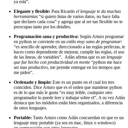
ya está”.
Elegante y flexible:
Para Ricardo
el lenguaje te da muchas
herramientas
“si quiero listas de varios datos, no hace falta
que declares cada cosa” y agrega que al ser tan flexible no te
preocupas tanto por los detalles.
Programación sana y productiva:
Según Arturo programar
en python se convierte en un
estilo muy sano de programar
:
“es sencillo de aprender, direccionado a las reglas perfectas, te
haces como dependiente de mejorar, cumplir las reglas, el uso
de las lineas, de variables”. Adán afirma que es
un lenguaje
que fue hecho con productividad en mente
“python me hace
ser mas productivo, me permite entregar en los tiempos que
me piden”.
Ordenado y limpio:
Este es un punto en el cual los tres
coinciden. Dice Arturo que es el orden que mantiene python
es de lo que más le gusta “es muy leible, cualquier otro
programador lo puede leer y trabajar sobre el”. A su vez Adán
destaca que los módulos están bien organizados, a diferencia
de otros lenguajes.
Portable:
Tanto Arturo como Adán concuerdan en que es un
lenguaje muy portable (ya sea en mac, linux o windows)
en comparación con otros lenguajes.