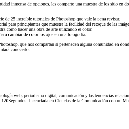
ntidad inmensa de opciones, les comparto una muestra de los sitio en d
rie de 25 increíble tutoriales de Photoshop que vale la pena revisar.
orial para principiantes que muestra la facilidad del retoque de las imá
tra como hacer una obra de arte utilizando el color.
eña a cambiar de color los ojos en una fotografía.
 Photoshop, que nos compartan si pertenecen alguna comunidad en donde
cantará conocerlo.
nología web, periodismo digital, comunicación y las tendencias relacion
g 120Segundos. Licenciada en Ciencias de la Comunicación con un Mas