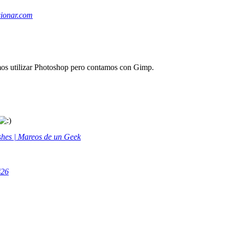
cionar.com
mos utilizar Photoshop pero contamos con Gimp.
ushes | Mareos de un Geek
#26