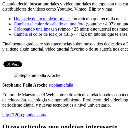
Cuando decidí buscar tutoriales y video tutoriales me tope con una ca
distribuidores de vídeos como Youtube, Vimeo, Blip.tv y más.
Una serie de increíble tutoriales
: un artículo que recopila una se
Cambiar el color de cabello en una foto
(youtube / 4:07): un tut
Coloreando una imagen
(vimeo / 25 min): este tutorial nos mues
Cambia el color de los ojos
(Blip / 4:42): un tutorial que te ens
Finalmente agradeceré sus sugerencias sobre otros sitios dedicados a
y si tiene algún tutorial, video tutorial favorito o de su autoría nos en
Stephanie Falla Aroche
stephaniefalla
Editora de Maestros del Web, autora de artículos relacionados con tec
de educación, tecnología y emprendimiento. Productora del vídeoblo
periodismo digital y nuevas tecnologías a nivel universitario.
http://120segundos.com/
Otros artículos que podrían interesarte