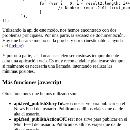
		for (var i = 0; i < result2.length; i++) {

			// Nombre: result2[0].first_name

		}

	});

});
Utilizando la api de este modo, nos hemos encontrado con dos
problemas principales. Por una parte, la escasez de documentación.
Hay que basarse mucho en la prueba y error (inestimable la ayuda
del
firebug
).
Y por otra parte, las llamadas suelen ser costosas temporalmente
para una aplicación web. Es muy recomendable plantearse siempre
si realmente es necesaria una llamada, intentando realizar las
mínimas posibles.
Más funciones javascript
Otras funciones que hemos utilizado son:
api.feed_publishStoryToUser:
nos sirve para publicar en el
News Feed del usuario. Publicamos allí los viajes que da de
alta el usuario.
api.feed_publishActionOfUser:
nos sirve para publicar en el
Mini Feed del usuario. Publicamos allí los viajes que da de
alta el usuario.