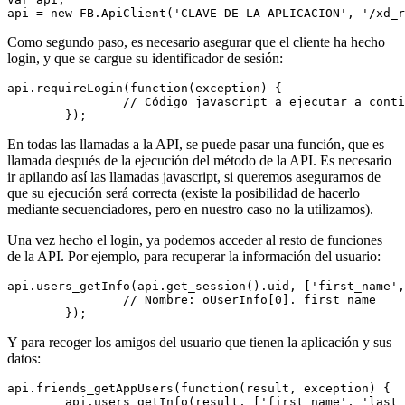
api = new FB.ApiClient('CLAVE DE LA APLICACION', '/xd_
Como segundo paso, es necesario asegurar que el cliente ha hecho
login, y que se cargue su identificador de sesión:
api.requireLogin(function(exception) { 

		// Código javascript a ejecutar a continuación

	});
En todas las llamadas a la API, se puede pasar una función, que es
llamada después de la ejecución del método de la API. Es necesario
ir apilando así las llamadas javascript, si queremos asegurarnos de
que su ejecución será correcta (existe la posibilidad de hacerlo
mediante secuenciadores, pero en nuestro caso no la utilizamos).
Una vez hecho el login, ya podemos acceder al resto de funciones
de la API. Por ejemplo, para recuperar la información del usuario:
api.users_getInfo(api.get_session().uid, ['first_name',
		// Nombre: oUserInfo[0]. first_name

	});
Y para recoger los amigos del usuario que tienen la aplicación y sus
datos:
api.friends_getAppUsers(function(result, exception) {

	api.users_getInfo(result, ['first_name', 'last_name', 'pic_square'], function(result2, exception) {
