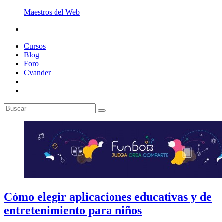
Maestros del Web
Cursos
Blog
Foro
Cvander
Cómo elegir aplicaciones educativas y de
entretenimiento para niños