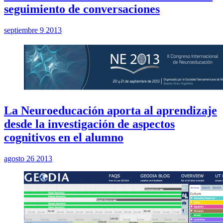
seguimiento de conversaciones
septiembre 9 2013
La Neuroeducación aporta al aprendizaje
desde la investigación de aspectos
cognitivos en el alumno
agosto 26 2013