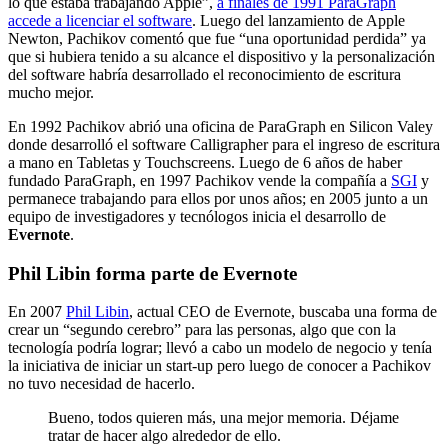
lo que estaba trabajando Apple”,
a finales de 1991 ParaGraph
accede a licenciar el software
. Luego del lanzamiento de Apple
Newton, Pachikov comentó que fue “una oportunidad perdida” ya
que si hubiera tenido a su alcance el dispositivo y la personalización
del software habría desarrollado el reconocimiento de escritura
mucho mejor.
En 1992 Pachikov abrió una oficina de ParaGraph en Silicon Valey
donde desarrolló el software Calligrapher para el ingreso de escritura
a mano en Tabletas y Touchscreens. Luego de 6 años de haber
fundado ParaGraph, en 1997 Pachikov vende la compañía a
SGI
y
permanece trabajando para ellos por unos años; en 2005 junto a un
equipo de investigadores y tecnólogos inicia el desarrollo de
Evernote
.
Phil Libin forma parte de Evernote
En 2007
Phil Libin
, actual CEO de Evernote, buscaba una forma de
crear un “segundo cerebro” para las personas, algo que con la
tecnología podría lograr; llevó a cabo un modelo de negocio y tenía
la iniciativa de iniciar un start-up pero luego de conocer a Pachikov
no tuvo necesidad de hacerlo.
Bueno, todos quieren más, una mejor memoria. Déjame
tratar de hacer algo alrededor de ello.