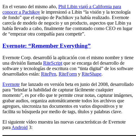
En el verano del mismo año,
Phil Libin viajó a California para
conocer a Pachikov
le impresionó a Libin “la visión y la tecnología
de fondo” que el equipo de Pachikov ya había realizado. Evernote
carecía de modelo de negocio y un producto, aspectos que Libin ya
había llevado a cabo, finalmente fue contratado como CEO en lugar
de “empezar otra compañía para competir”.
Evernote: “Remember Everything”
Evernote Corp. desarrolló la aplicación con el mismo nombre y tiene
una división llamada
RiteScript
que se encarga del desarrollo de
software y tecnologías de escritura con “tinta digital” de los software
desarrollados están:
RitePen
,
RiteForm
y
RiteShape
.
Evernote
fue lanzado en versión beta en junio del 2008, desarrollado
para “brindar la habilidad de capturar fácilmente cualquier
momento”, es por ello que te permite crear notas, capturar imágenes,
grabar audios, organiza automáticamente todos los archivos que
agregues, sincroniza tus documentos en varios dispositivos y te
facilita su búsqueda por medio de tags, títulos y palabras clave.
El siguiente vídeo muestra las nuevas características de Evernote
para
Android
3: