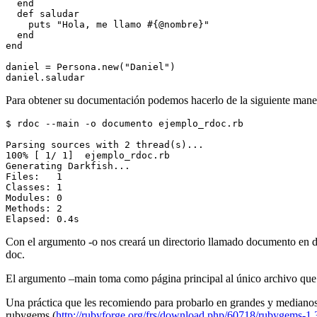
  end

  def saludar

    puts "Hola, me llamo #{@nombre}"

  end

end

daniel = Persona.new("Daniel")

Para obtener su documentación podemos hacerlo de la siguiente mane
$ rdoc --main -o documento ejemplo_rdoc.rb

Parsing sources with 2 thread(s)...

100% [ 1/ 1]  ejemplo_rdoc.rb

Generating Darkfish...

Files:   1

Classes: 1

Modules: 0

Methods: 2

Elapsed: 0.4s
Con el argumento -o nos creará un directorio llamado documento en do
doc.
El argumento –main toma como página principal al único archivo que
Una práctica que les recomiendo para probarlo en grandes y medianos
rubygems (
http://rubyforge.org/frs/download.php/60718/rubygems-1.3