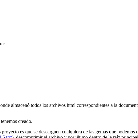
ra:
nde almacenó todos los archivos html correspondientes a la documentaci
 tenemos creado.
 proyecto es que se descarguen cualquiera de las gemas que podemos e
.5.tgz
), descomprimir el archivo y por último dentro de la raíz principal