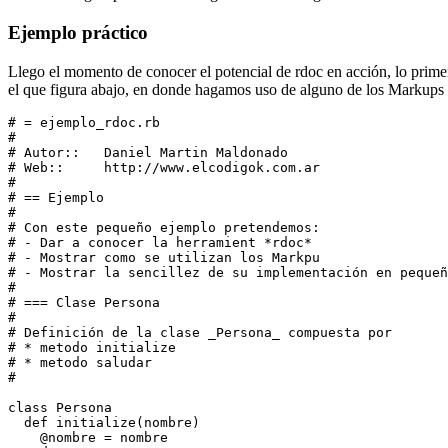
Ejemplo práctico
Llego el momento de conocer el potencial de rdoc en acción, lo primer
el que figura abajo, en donde hagamos uso de alguno de los Markups 
# = ejemplo_rdoc.rb

#

# Autor::   Daniel Martin Maldonado

# Web::     http://www.elcodigok.com.ar

#

# == Ejemplo

#

# Con este pequeño ejemplo pretendemos:

# - Dar a conocer la herramient *rdoc*

# - Mostrar como se utilizan los Markpu

# - Mostrar la sencillez de su implementación en pequeñ
#

# === Clase Persona

#

# Definición de la clase _Persona_ compuesta por

# * metodo initialize

# * metodo saludar

#

class Persona

  def initialize(nombre)

    @nombre = nombre
