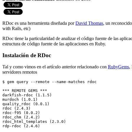
RDoc es una herramienta diseñada por
David Thomas
, un reconocid
with Rails, etc)
RDoc tiene la particularidad de analizar el código fuente de las apli
estructura de código fuente de las aplicaciones en Ruby.
Instalación de RDoc
Tal y como vimos en el artículo anterior relacionado con
RubyGems
,
servidores remotos
$ gem query --remote --name-matches rdoc

*** REMOTE GEMS ***

darkfish-rdoc (1.1.5)

murdoch (1.0.1)

quality_rdoc (0.0.1)

rdoc (2.4.3)

rdoc-f95 (0.0.2)

rdoc_chm (2.4.2)

rdoc_html_templates (2.3.0)

rdp-rdoc (2.4.6)