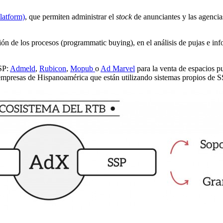
latform)
, que permiten administrar el
stock
de anunciantes y las agencias
ón de los procesos (programmatic buying), en el análisis de pujas e inf
SP:
Admeld
,
Rubicon
,
Mopub
o
Ad Marvel
para la venta de espacios pu
mpresas de Hispanoamérica que están utilizando sistemas propios de S