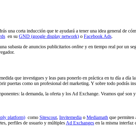
drás una corta inducción que te ayudará a tener una idea general de có
ds
en su
GND (google display network)
o
Facebook Ads
.
 una subasta de anuncios publicitarios
online
y en tiempo real por un se
vegador.
a medida que investigues y leas para ponerlo en práctica en tu día a día
brir puertas como un profesional del marketing. Y sobre todo podrás insp
omponentes: la demanda, la oferta y los Ad Exchange. Veamos qué son y 
ly platform)
como
Sitescout
,
Invitemedia
o
Mediamath
que permiten a
es, perfiles de usuario y múltiples
Ad Exchanges
en la misma interfaz 