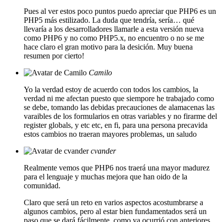
Pues al ver estos poco puntos puedo apreciar que PHP6 es un
PHP5 más estilizado. La duda que tendría, sería… qué
llevaría a los desarrolladores llamarle a esta versión nueva
como PHP6 y no como PHP5.x, no encuentro o no se me
hace claro el gran motivo para la desición. Muy buena
resumen por cierto!
Camilo
Yo la verdad estoy de acuerdo con todos los cambios, la
verdad ni me afectan puesto que siempore he trabajado como
se debe, tomando las debidas precauciones de alamacenas las
varaibles de los formularios en otras variables y no firarme del
register globals, y etc etc, en fi, para una persona precavida
estos cambios no traeran mayores problemas, un saludo
cvander
Realmente vemos que PHP6 nos traerá una mayor madurez
para el lenguaje y muchas mejora que han oido de la
comunidad.
Claro que será un reto en varios aspectos acostumbrarse a
algunos cambios, pero al estar bien fundamentados será un
paso que se dará fácilmente, como ya ocurrió con anteriores