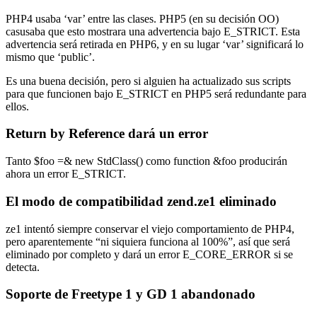
PHP4 usaba ‘var’ entre las clases. PHP5 (en su decisión OO)
casusaba que esto mostrara una advertencia bajo E_STRICT. Esta
advertencia será retirada en PHP6, y en su lugar ‘var’ significará lo
mismo que ‘public’.
Es una buena decisión, pero si alguien ha actualizado sus scripts
para que funcionen bajo E_STRICT en PHP5 será redundante para
ellos.
Return by Reference dará un error
Tanto $foo =& new StdClass() como function &foo producirán
ahora un error E_STRICT.
El modo de compatibilidad zend.ze1 eliminado
ze1 intentó siempre conservar el viejo comportamiento de PHP4,
pero aparentemente “ni siquiera funciona al 100%”, así que será
eliminado por completo y dará un error E_CORE_ERROR si se
detecta.
Soporte de Freetype 1 y GD 1 abandonado