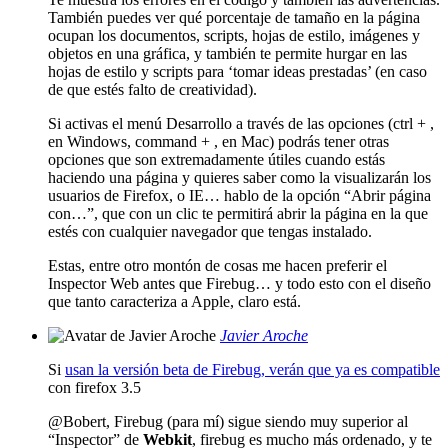
También puedes ver qué porcentaje de tamaño en la página
ocupan los documentos, scripts, hojas de estilo, imágenes y
objetos en una gráfica, y también te permite hurgar en las
hojas de estilo y scripts para ‘tomar ideas prestadas’ (en caso
de que estés falto de creatividad).
Si activas el menú Desarrollo a través de las opciones (ctrl + ,
en Windows, command + , en Mac) podrás tener otras
opciones que son extremadamente útiles cuando estás
haciendo una página y quieres saber como la visualizarán los
usuarios de Firefox, o IE… hablo de la opción “Abrir página
con…”, que con un clic te permitirá abrir la página en la que
estés con cualquier navegador que tengas instalado.
Estas, entre otro montón de cosas me hacen preferir el
Inspector Web antes que Firebug… y todo esto con el diseño
que tanto caracteriza a Apple, claro está.
Javier Aroche
Si
usan la versión beta de Firebug, verán que ya es compatible
con firefox 3.5
@Bobert, Firebug (para mí) sigue siendo muy superior al
“Inspector” de
Webkit
, firebug es mucho más ordenado, y te