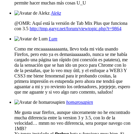
permite hacer muchas más cosas U_U
Alekz
@OMR: Aquí está la versión de Tab Mix Plus que funciona
con 3.5
http://tmp.garyr.net/forum/viewtopic.php?t=9864
Lum
Como me encaaaaaaaaaanta, llevo toda mi vida usando
Firefox, pero esto ya es demasiaaaaaado, nunca se me había
cargado una página tan rápido (mi conexión es patatera), me
da la sensación que se han ido un poco para Chrome con lo
de la pestañas, que lo veo muy útil, y el enfoque a WEB3 Y
CSS3 me biene fenomenal para ir probando cositas, la
primera impresión es estupenda pero ahora me tendrá que
aguantar a mi y yo reviento los ordenadores, jejejejeje, espero
que me aguante y si veo algo raro comento, saludos!
homarosapien
Me gusta usar firefox, aunque sinceramente no he encontrado
mucha diferencia entre la version 3 y 3.5, con lo de la
velocidad… mmm no veo diferencia, sera porque navego con
1MB?
Ya tengo instalado el
firebug
beta y funciona muy bien. Si