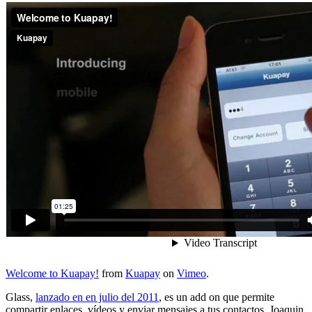
Welcome to Kuapay!
from
Kuapay
on
Vimeo
.
Glass,
lanzado en en julio del 2011
, es un add on que permite
compartir enlaces, vídeos y enviar mensajes a tus contactos. Joaquin