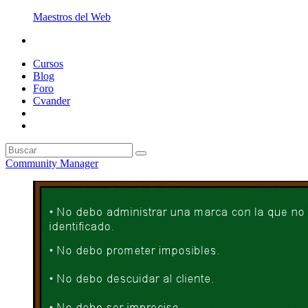
Maestros del Web
Cursos
Blog
Foro
Cvander
Community Manager