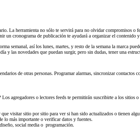
ario. La herramienta no sólo te servirá para no olvidar compromisos o fe
inir un cronograma de publicación te ayudará a organizar el contenido y 
e forma semanal, así los lunes, martes, y resto de la semana la marca pu
ía y las novedades que puedan surgir, pero sin dudas, tener una estructur
lendarios de otras personas. Programar alarmas, sincronizar contactos con
os agregadores o lectores feeds te permitirán suscribirte a los sitios 
e visitar sitio por sitio para ver si han sido actualizados o tienen algu
de lo más importante o verificar datos y fuentes.
diseño, social media o programación.