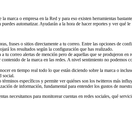
e la marca o empresa en la Red y para eso existen herramientas bastante
n puedes automatizar. Ayudarán a la hora de hacer reportes y ver qué le
ras, frases o sitios directamente a tu correo. Entre las opciones de con
rrojará los resultados según la configuración que has realizado.
a a tu correo alertas de mención pero de aquellas que se produjeron en r
rar contenido de la marca en las redes. A nivel sentimiento no podemos c
nocer en tiempo real todo lo que están diciendo sobre la marca o incluso
 social.
érminos específicos y permite ver quiénes son los twitteros más influye
ización de información, fundamental para entender los gustos de nuest
entas necesitamos para monitorear cuentas en redes sociales, qué servi