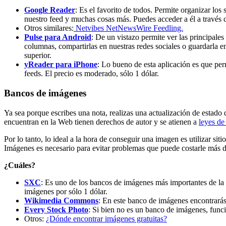
Google Reader
: Es el favorito de todos. Permite organizar los 
nuestro feed y muchas cosas más. Puedes acceder a él a través c
Otros similares:
Netvibes
NetNewsWire
Feedling.
Pulse para Android
: De un vistazo permite ver las principale
columnas, compartirlas en nuestras redes sociales o guardarla e
superior.
yReader para iPhone
: Lo bueno de esta aplicación es que per
feeds. El precio es moderado, sólo 1 dólar.
Bancos de imágenes
Ya sea porque escribes una nota, realizas una actualización de estad
encuentran en la Web tienen derechos de autor y se atienen a
leyes de
Por lo tanto, lo ideal a la hora de conseguir una imagen es utilizar s
Imágenes es necesario para evitar problemas que puede costarle más d
¿Cuáles?
SXC
: Es uno de los bancos de imágenes más importantes de la 
imágenes por sólo 1 dólar.
Wikimedia Commons
: En este banco de imágenes encontrarás
Every Stock Photo
: Si bien no es un banco de imágenes, funci
Otros:
¿Dónde encontrar imágenes gratuitas?