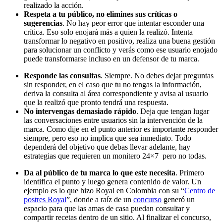
realizado la acción.
Respeta a tu público, no elimines sus críticas o
sugerencias
. No hay peor error que intentar esconder una
crítica. Eso solo enojará más a quien la realizó. Intenta
transformar lo negativo en positivo, realiza una buena gestión
para solucionar un conflicto y verás como ese usuario enojado
puede transformarse incluso en un defensor de tu marca.
Responde las consultas
. Siempre. No debes dejar preguntas
sin responder, en el caso que tu no tengas la información,
deriva la consulta al área correspondiente y avisa al usuario
que la realizó que pronto tendrá una respuesta.
No intervengas demasiado rápido
. Deja que tengan lugar
las conversaciones entre usuarios sin la intervención de la
marca. Como dije en el punto anterior es importante responder
siempre, pero eso no implica que sea inmediato. Todo
dependerá del objetivo que debas llevar adelante, hay
estrategias que requieren un monitero 24×7 pero no todas.
Da al público de tu marca lo que este necesita
. Primero
identifica el punto y luego genera contenido de valor. Un
ejemplo es lo que hizo Royal en Colombia con su “
Centro de
postres Royal
”, donde a raíz de un
concurso
generó un
espacio para que las amas de casa puedan consultar y
compartir recetas dentro de un sitio. Al finalizar el concurso,