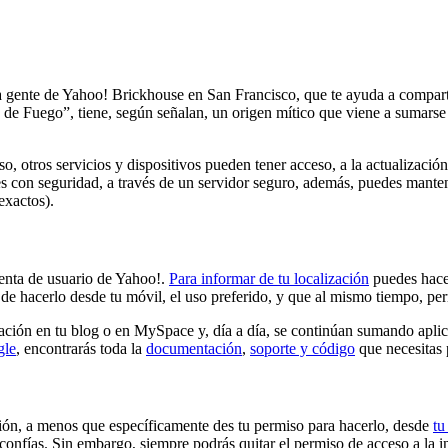
la gente de Yahoo! Brickhouse en San Francisco, que te ayuda a comparti
a de Fuego”, tiene, según señalan, un origen mítico que viene a sumarse
o, otros servicios y dispositivos pueden tener acceso, a la actualizació
 con seguridad, a través de un servidor seguro, además, puedes mantene
exactos).
cuenta de usuario de Yahoo!.
Para informar de tu localización
puedes hacer
d de hacerlo desde tu móvil, el uso preferido, y que al mismo tiempo, pe
zación en tu blog o en MySpace y, día a día, se continúan sumando aplicac
gle
, encontrarás toda la
documentación
,
soporte y código
que necesitas
ación, a menos que específicamente des tu permiso para hacerlo, desde
tu
confías. Sin embargo, siempre podrás quitar el permiso de acceso a la i