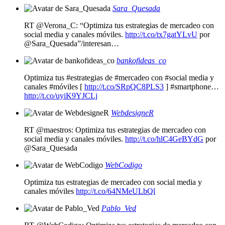
Sara_Quesada
RT @Verona_C: “Optimiza tus estrategias de mercadeo con
social media y canales móviles.
http://t.co/tx7gatYLvU
por
@Sara_Quesada”/interesan…
bankofideas_co
Optimiza tus #estrategias de #mercadeo con #social media y
canales #móviles [
http://t.co/SRpQC8PLS3
] #smartphone…
http://t.co/uyiK9YJCLj
WebdesigneR
RT @maestros: Optimiza tus estrategias de mercadeo con
social media y canales móviles.
http://t.co/hlC4GeBYdG
por
@Sara_Quesada
WebCodigo
Optimiza tus estrategias de mercadeo con social media y
canales móviles
http://t.co/64NMeULbQl
Pablo_Ved