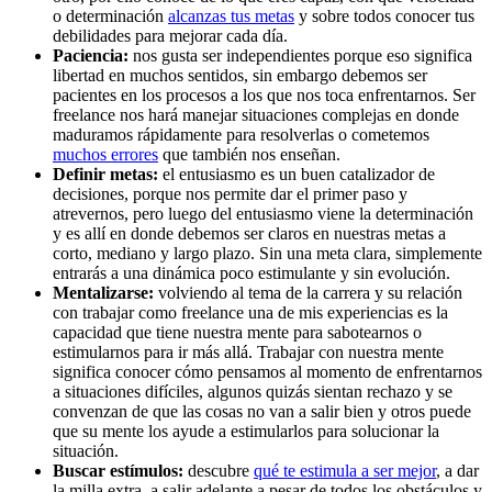
o determinación
alcanzas tus metas
y sobre todos conocer tus
debilidades para mejorar cada día.
Paciencia:
nos gusta ser independientes porque eso significa
libertad en muchos sentidos, sin embargo debemos ser
pacientes en los procesos a los que nos toca enfrentarnos. Ser
freelance nos hará manejar situaciones complejas en donde
maduramos rápidamente para resolverlas o cometemos
muchos errores
que también nos enseñan.
Definir metas:
el entusiasmo es un buen catalizador de
decisiones, porque nos permite dar el primer paso y
atrevernos, pero luego del entusiasmo viene la determinación
y es allí en donde debemos ser claros en nuestras metas a
corto, mediano y largo plazo. Sin una meta clara, simplemente
entrarás a una dinámica poco estimulante y sin evolución.
Mentalizarse:
volviendo al tema de la carrera y su relación
con trabajar como freelance una de mis experiencias es la
capacidad que tiene nuestra mente para sabotearnos o
estimularnos para ir más allá. Trabajar con nuestra mente
significa conocer cómo pensamos al momento de enfrentarnos
a situaciones difíciles, algunos quizás sientan rechazo y se
convenzan de que las cosas no van a salir bien y otros puede
que su mente los ayude a estimularlos para solucionar la
situación.
Buscar estímulos:
descubre
qué te estimula a ser mejor
, a dar
la milla extra, a salir adelante a pesar de todos los obstáculos y