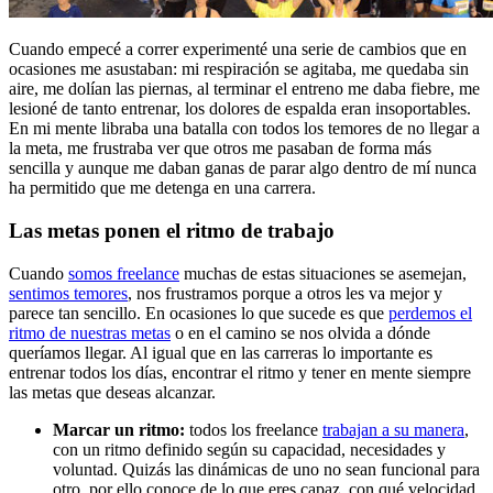
Cuando empecé a correr experimenté una serie de cambios que en
ocasiones me asustaban: mi respiración se agitaba, me quedaba sin
aire, me dolían las piernas, al terminar el entreno me daba fiebre, me
lesioné de tanto entrenar, los dolores de espalda eran insoportables.
En mi mente libraba una batalla con todos los temores de no llegar a
la meta, me frustraba ver que otros me pasaban de forma más
sencilla y aunque me daban ganas de parar algo dentro de mí nunca
ha permitido que me detenga en una carrera.
Las metas ponen el ritmo de trabajo
Cuando
somos freelance
muchas de estas situaciones se asemejan,
sentimos temores
, nos frustramos porque a otros les va mejor y
parece tan sencillo. En ocasiones lo que sucede es que
perdemos el
ritmo de nuestras metas
o en el camino se nos olvida a dónde
queríamos llegar. Al igual que en las carreras lo importante es
entrenar todos los días, encontrar el ritmo y tener en mente siempre
las metas que deseas alcanzar.
Marcar un ritmo:
todos los freelance
trabajan a su manera
,
con un ritmo definido según su capacidad, necesidades y
voluntad. Quizás las dinámicas de uno no sean funcional para
otro, por ello conoce de lo que eres capaz, con qué velocidad