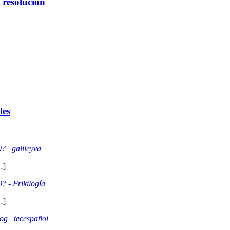
 resolución
les
? | galileyva
…]
? - Frikilogía
…]
log | tecespañol