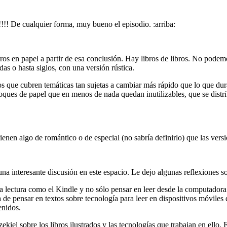
!!! De cualquier forma, muy bueno el episodio. :arriba:
ibros en papel a partir de esa conclusión. Hay libros de libros. No p
das o hasta siglos, con una versión rústica.
s que cubren temáticas tan sujetas a cambiar más rápido que lo que dur
ques de papel que en menos de nada quedan inutilizables, que se distri
 tienen algo de romántico o de especial (no sabría definirlo) que las ver
na interesante discusión en este espacio. Le dejo algunas reflexiones s
a lectura como el Kindle y no sólo pensar en leer desde la computadora. P
rata de pensar en textos sobre tecnología para leer en dispositivos m
enidos.
iel sobre los libros ilustrados y las tecnologías que trabajan en ello