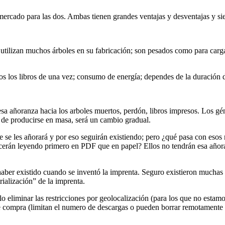
rcado para las dos. Ambas tienen grandes ventajas y desventajas y siem
; utilizan muchos árboles en su fabricación; son pesados como para carg
dos los libros de una vez; consumo de energía; dependes de la duración de
a añoranza hacia los arboles muertos, perdón, libros impresos. Los géne
n de producirse en masa, será un cambio gradual.
e se les añorará y por eso seguirán existiendo; pero ¿qué pasa con eso
erán leyendo primero en PDF que en papel? Ellos no tendrán esa añoran
aber existido cuando se inventó la imprenta. Seguro existieron muchas 
rialización” de la imprenta.
o eliminar las restricciones por geolocalización (para los que no estam
e compra (limitan el numero de descargas o pueden borrar remotamente