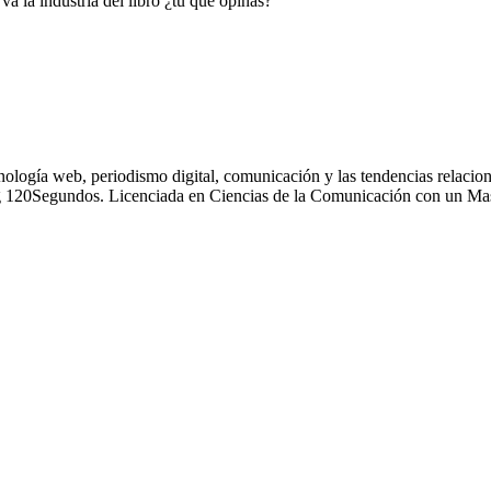
va la industria del libro ¿tu qué opinas?
nología web, periodismo digital, comunicación y las tendencias relacion
g 120Segundos. Licenciada en Ciencias de la Comunicación con un Mas