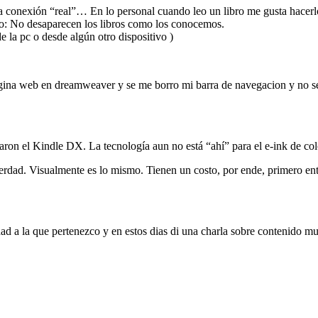
esa conexión “real”… En lo personal cuando leo un libro me gusta hacer
to: No desaparecen los libros como los conocemos.
e la pc o desde algún otro dispositivo )
gina web en dreamweaver y se me borro mi barra de navegacion y no se 
earon el Kindle DX. La tecnología aun no está “ahí” para el e-ink de col
d. Visualmente es lo mismo. Tienen un costo, por ende, primero entrar
idad a la que pertenezco y en estos dias di una charla sobre contenido 