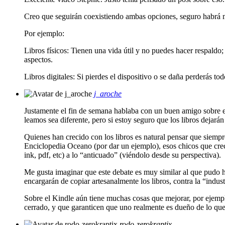
Creo que seguirán coexistiendo ambas opciones, seguro habrá me
Por ejemplo:
Libros físicos: Tienen una vida útil y no puedes hacer respaldo
aspectos.
Libros digitales: Si pierdes el dispositivo o se daña perderás to
j_aroche
Justamente el fin de semana hablaba con un buen amigo sobre es
leamos sea diferente, pero si estoy seguro que los libros dejará
Quienes han crecido con los libros es natural pensar que siempr
Enciclopedia Oceano (por dar un ejemplo), esos chicos que crec
ink, pdf, etc) a lo “anticuado” (viéndolo desde su perspectiva).
Me gusta imaginar que este debate es muy similar al que pudo h
encargarán de copiar artesanalmente los libros, contra la “indust
Sobre el Kindle aún tiene muchas cosas que mejorar, por ejempl
cerrado, y que garanticen que uno realmente es dueño de lo qu
rodo-zerokraptix