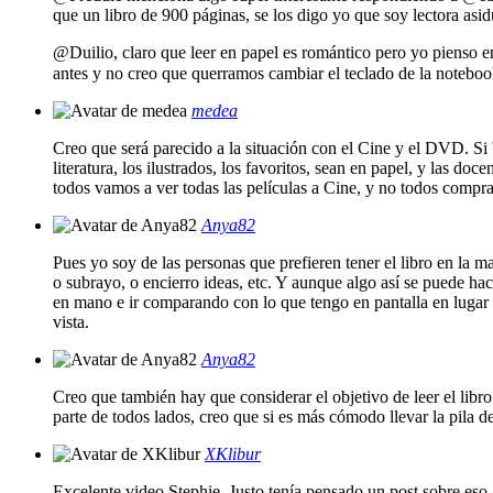
que un libro de 900 páginas, se los digo yo que soy lectora as
@Duilio, claro que leer en papel es romántico pero yo pienso en l
antes y no creo que querramos cambiar el teclado de la noteb
medea
Creo que será parecido a la situación con el Cine y el DVD. Si b
literatura, los ilustrados, los favoritos, sean en papel, y las do
todos vamos a ver todas las películas a Cine, y no todos compr
Anya82
Pues yo soy de las personas que prefieren tener el libro en la 
o subrayo, o encierro ideas, etc. Y aunque algo así se puede hac
en mano e ir comparando con lo que tengo en pantalla en lugar 
vista.
Anya82
Creo que también hay que considerar el objetivo de leer el libro.
parte de todos lados, creo que si es más cómodo llevar la pila 
XKlibur
Excelente video Stephie. Justo tenía pensado un post sobre eso.