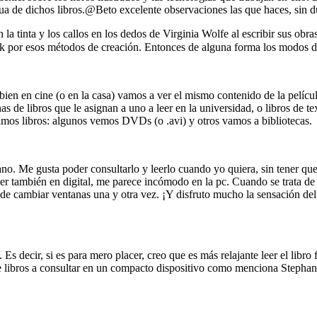
idua de dichos libros.@Beto excelente observaciones las que haces, sin 
a tinta y los callos en los dedos de Virginia Wolfe al escribir sus obra
ook por esos métodos de creación. Entonces de alguna forma los modos 
ien en cine (o en la casa) vamos a ver el mismo contenido de la película
cenas de libros que le asignan a uno a leer en la universidad, o libros de
amos libros: algunos vemos DVDs (o .avi) y otros vamos a bibliotecas.
mano. Me gusta poder consultarlo y leerlo cuando yo quiera, sin tener 
er también en digital, me parece incómodo en la pc. Cuando se trata de 
de cambiar ventanas una y otra vez. ¡Y disfruto mucho la sensación de
 Es decir, si es para mero placer, creo que es más relajante leer el libr
de libros a consultar en un compacto dispositivo como menciona Stephan