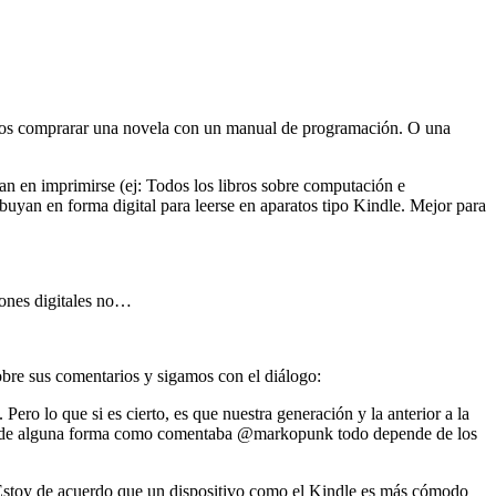
odemos comprarar una novela con un manual de programación. O una
an en imprimirse (ej: Todos los libros sobre computación e
buyan en forma digital para leerse en aparatos tipo Kindle. Mejor para
siones digitales no…
obre sus comentarios y sigamos con el diálogo:
ero lo que si es cierto, es que nuestra generación y la anterior a la
óviles de alguna forma como comentaba @markopunk todo depende de los
. Estoy de acuerdo que un dispositivo como el Kindle es más cómodo