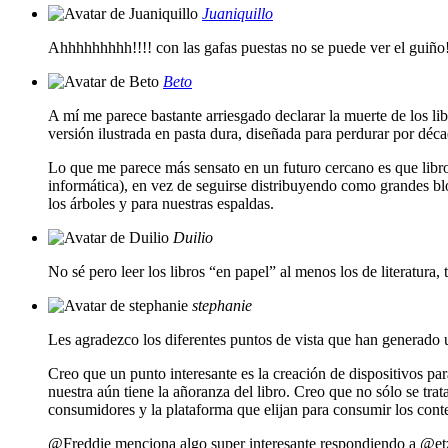
Juaniquillo
Ahhhhhhhhh!!!! con las gafas puestas no se puede ver el guiño!
Beto
A mí me parece bastante arriesgado declarar la muerte de los l
versión ilustrada en pasta dura, diseñada para perdurar por déca
Lo que me parece más sensato en un futuro cercano es que libro
informática), en vez de seguirse distribuyendo como grandes blo
los árboles y para nuestras espaldas.
Duilio
No sé pero leer los libros “en papel” al menos los de literatura,
stephanie
Les agradezco los diferentes puntos de vista que han generado u
Creo que un punto interesante es la creación de dispositivos par
nuestra aún tiene la añoranza del libro. Creo que no sólo se t
consumidores y la plataforma que elijan para consumir los cont
@Freddie menciona algo super interesante respondiendo a @etzek