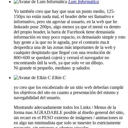
Lum Informática
Yo también creo que hay que usar un punto medio, 125-
150px no están nada mal, el header debe ser llamativo e
informativo, pero sin agoviar al usuario, en la web que he
linkeado puse 200px, algo menos ya que el menú va dentro
del propio header, la barra de Facebook tiene demasiada
información en muy poco espacio, es demasiado simple y esto
hay gente a la que no le agrada, por el contrario ma.tt
desperdica una de las zonas más importantes de la web y
cualquier despistado que llegué con una resolución de
800×600 se quedará cojerá y cerrará el navegador no
encontrando útil la web, ya que solo ve un dibujo.
Ni grande ni pequeño, mediano :p saludos
Elkin C
yo creo que los encabezado de un sitio web deberían cumplir
los objetivos del sito en cuanto a presentación del mismo y
navegabilidad del usuario.
Mostrando adecuadamente todos los Links / Menus de la
forma mas AGRADABLE posible al diseño general del sitio,
sin recaer en el PESO extremo de imágenes / animaciones ni
en algo tan minimalista que solo se muestre lo estrictamente
necesario, sin retoques o adornos visuales.