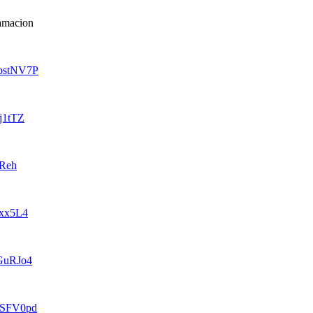
amacion
WpstNV7P
8j1tTZ
iReh
Lxx5L4
VGuRJo4
o7SFV0pd