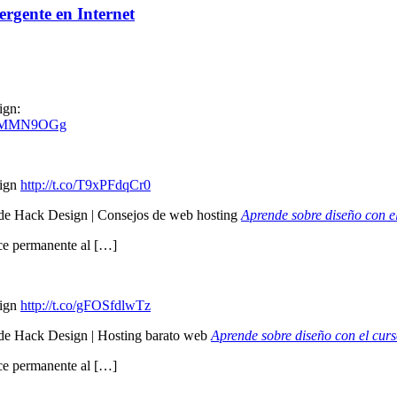
rgente en Internet
ign:
eL9MMN9OGg
sign
http://t.co/T9xPFdqCr0
Aprende sobre diseño con e
ce permanente al […]
sign
http://t.co/gFOSfdlwTz
Aprende sobre diseño con el cur
ce permanente al […]