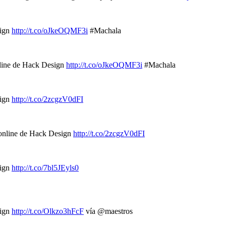
sign
http://t.co/oJkeOQMF3i
#Machala
nline de Hack Design
http://t.co/oJkeOQMF3i
#Machala
sign
http://t.co/2zcgzV0dFI
 online de Hack Design
http://t.co/2zcgzV0dFI
sign
http://t.co/7bl5JEyls0
sign
http://t.co/Olkzo3hFcF
vía @maestros