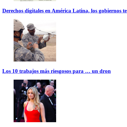
Derechos digitales en América Latina, los gobiernos t
Los 10 trabajos más riesgosos para … un dron