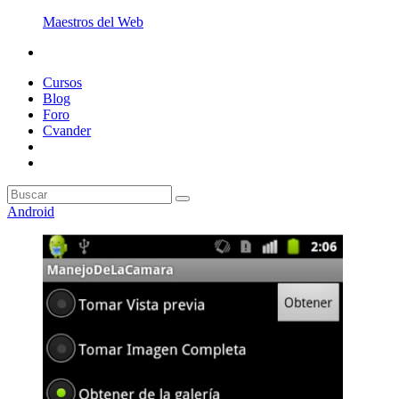
Maestros del Web
Cursos
Blog
Foro
Cvander
Android