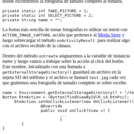
donde escribiremos la fotografía de tamaño completo al tomarla.
private static int TAKE_PICTURE = 1;

private static int SELECT_PICTURE = 2;

La forma más sencilla de tomar fotografías es utilizar un
intent
con
, acción que pertenece al
Media Store
y
ACTION_IMAGE_CAPTURE
luego sobrecargar el método
para realizar algo
onActivityResult
con el archivo recibido de la cámara.
Dentro del método
asignaremos a la variable de instancia
onCreate
name
y luego vamos a trabajar sobre la acción al click del botón.
Este nombre, inicializado con una llamada a
guardará un archivo en la
getExternalStorageDirectory()
tarjeta SD del teléfono y el archivo se llamará
cada vez
test.jpg
que grabemos una fotografía de tamaño completo se sobre escribe.
name = Environment.getExternalStorageDirectory() + "/te
Button btnAction = (Button)findViewById(R.id.btnPic);

     btnAction.setOnClickListener(new OnClickListener()
    		@Override

    		public void onClick(View v) {

			...

			}

	}
