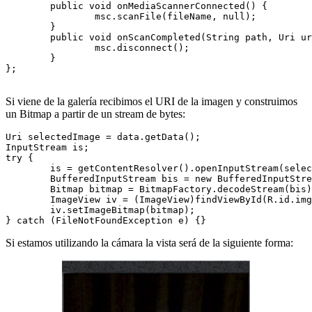
	public void onMediaScannerConnected() {

		msc.scanFile(fileName, null);

	}

	public void onScanCompleted(String path, Uri uri) {

		msc.disconnect();

	}

};

Si viene de la galería recibimos el URI de la imagen y construimos
un Bitmap a partir de un stream de bytes:
Uri selectedImage = data.getData();

InputStream is;

try {

	is = getContentResolver().openInputStream(selectedImage);

	BufferedInputStream bis = new BufferedInputStream(is);

	Bitmap bitmap = BitmapFactory.decodeStream(bis);

	ImageView iv = (ImageView)findViewById(R.id.imgView);

	iv.setImageBitmap(bitmap);

Si estamos utilizando la cámara la vista será de la siguiente forma: