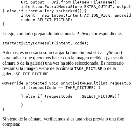
	Uri output = Uri.fromFile(new File(name));

	intent.putExtra(MediaStore.EXTRA_OUTPUT, output);

} else if (rbtnGallery.isChecked()){

	intent = new Intent(Intent.ACTION_PICK, android.provider.MediaStore.Images.Media.INTERNAL_CONTENT_URI);

	code = SELECT_PICTURE;

Luego, con todo preparado iniciamos la
Activity
correspondiente.
Además, es necesario sobrecargar la función
onActivityResult
para indicar que queremos hacer con la imagen recibida (ya sea de la
cámara o de la galería) una vez ha sido seleccionada. Es necesario
revisar si la imagen viene de la cámara
o de la
TAKE_PICTURE
galería
.
SELECT_PICTURE
@Override protected void onActivityResult(int requestCo
	if (requestCode == TAKE_PICTURE) {

		…

	} else if (requestCode == SELECT_PICTURE){

		…

	}

Si viene de la cámara, verificamos si es una vista previa o una foto
completa: