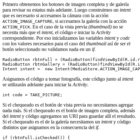
Primero obtenemos los botones de imagen completa y de galería
para revisar su estatus más adelante. Luego construimos un
intent
que es necesario si accesamos la cámara con la acción
, si accesamos la galería con la acción
ACTION_IMAGE_CAPTURE
. En el caso de la vista previa
(thumbnail)
no se
ACTION_PICK
necesita más que el
intent
, el código e iniciar la
Activity
correspondiente. Por eso inicializamos las variables
intent
y
code
con los valores necesarios para el caso del
thumbnail
así de ser el
botón seleccionado no validamos nada en un
if
.
RadioButton rbtnFull = (RadioButton)findViewById(R.id.r
RadioButton rbtnGallery = (RadioButton)findViewById(R.i
Asignamos el código a tomar fotografía, este código junto al
intent
se utilizarán adelante para iniciar la
Activity
.
Si el chequeado es el botón de vista previa no necesitamos agregar
nada más. Si el chequeado es el botón de imagen completa, además
del
intent
y código agregamos un URI para guardar allí el resultado.
Si el chequeado es el de la galería necesitamos un
intent
y código
distintos que asignamos en la consecuencia del
if
.
if (rbtnFull.isChecked()) {
