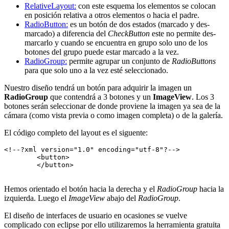
RelativeLayout:
con este esquema los elementos se colocan
en posición relativa a otros elementos o hacia el padre.
RadioButton:
es un botón de dos estados (marcado y des-
marcado) a diferencia del
CheckButton
este no permite des-
marcarlo y cuando se encuentra en grupo solo uno de los
botones del grupo puede estar marcado a la vez.
RadioGroup:
permite agrupar un conjunto de
RadioButtons
para que solo uno a la vez esté seleccionado.
Nuestro diseño tendrá un botón para adquirir la imagen un
RadioGroup
que contendrá a 3 botones y un
ImageView
. Los 3
botones serán seleccionar de donde proviene la imagen ya sea de la
cámara (como vista previa o como imagen completa) o de la galería.
El código completo del layout es el siguente:
<!--?xml version="1.0" encoding="utf-8"?-->

	<button>

	</button>

Hemos orientado el botón hacia la derecha y el
RadioGroup
hacia la
izquierda. Luego el
ImageView
abajo del
RadioGroup
.
El diseño de interfaces de usuario en ocasiones se vuelve
complicado con eclipse por ello utilizaremos la herramienta gratuita