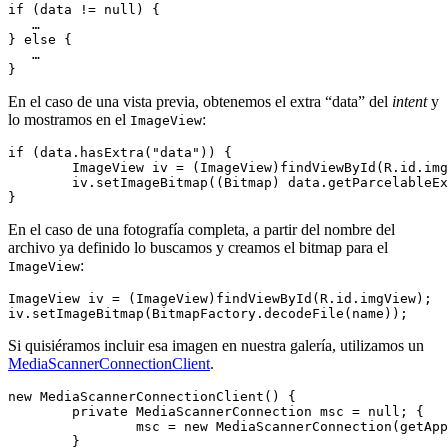
if (data != null) {

   …

} else {

   …

En el caso de una vista previa, obtenemos el extra “data” del
intent
y
lo mostramos en el
:
ImageView
if (data.hasExtra("data")) {

	ImageView iv = (ImageView)findViewById(R.id.imgView);

	iv.setImageBitmap((Bitmap) data.getParcelableExtra("data"));

En el caso de una fotografía completa, a partir del nombre del
archivo ya definido lo buscamos y creamos el bitmap para el
:
ImageView
ImageView iv = (ImageView)findViewById(R.id.imgView);

Si quisiéramos incluir esa imagen en nuestra galería, utilizamos un
MediaScannerConnectionClient
.
new MediaScannerConnectionClient() {

	private MediaScannerConnection msc = null; {

		msc = new MediaScannerConnection(getApplicationContext(), this); msc.connect();

	}
