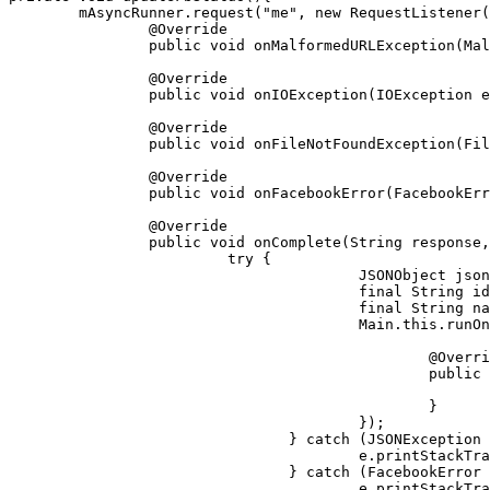
	mAsyncRunner.request("me", new RequestListener() {

		@Override

		public void onMalformedURLException(MalformedURLException e, Object state) {}

		@Override

		public void onIOException(IOException e, Object state) {}

		@Override

		public void onFileNotFoundException(FileNotFoundException e, Object state) {}

		@Override

		public void onFacebookError(FacebookError e, Object state) {}

		@Override

		public void onComplete(String response, Object state) {

			 try {

					JSONObject json = Util.parseJson(response);

					final String id = json.getString("id");

					final String name = json.getString("name");

					Main.this.runOnUiThread(new Runnable() {

						@Override

						public void run() {

							txtFbStatus.setText("Facebook status: sesión iniciada como " + name + " con el id " + id)
						}

					});

				} catch (JSONException e) {

					e.printStackTrace();

				} catch (FacebookError e) {

					e.printStackTrace();
