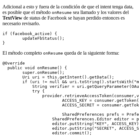
Adicional a esto y fuera de la condición de que el intent tenga data,
es posible que el método
sea llamado y los valores del
onResume
TextView
de status de Facebook se hayan perdido entonces es
necesario revisarlo.
if (facebook_active) {

	updateFbStatus();

El método completo
queda de la siguiente forma:
onResume
@Override

  public void onResume() {

  	super.onResume();

  	Uri uri = this.getIntent().getData();

  	if (uri != null && uri.toString().startsWith("mdw://twitter")) {

  	    String verifier = uri.getQueryParameter(OAuth.OAUTH_VERIFIER);

  	    try {

  	    	provider.retrieveAccessToken(consumer,verifier);

  			ACCESS_KEY = consumer.getToken();

  			ACCESS_SECRET = consumer.getTokenSecret();

  			SharedPreferences prefs = PreferenceManager.getDefaultSharedPreferences(this);

  		    SharedPreferences.Editor editor = prefs.edit();

  		    editor.putString("KEY", ACCESS_KEY);

  		    editor.putString("SECRET", ACCESS_SECRET);

  		    editor.commit();
