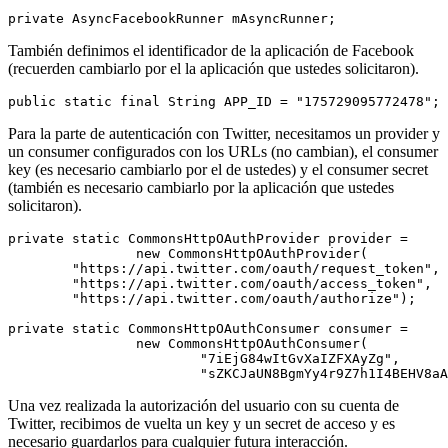
También definimos el identificador de la aplicación de Facebook
(recuerden cambiarlo por el la aplicación que ustedes solicitaron).
Para la parte de autenticación con Twitter, necesitamos un provider y
un consumer configurados con los URLs (no cambian), el consumer
key (es necesario cambiarlo por el de ustedes) y el consumer secret
(también es necesario cambiarlo por la aplicación que ustedes
solicitaron).
private static CommonsHttpOAuthProvider provider =

		new CommonsHttpOAuthProvider(

        "https://api.twitter.com/oauth/request_token",

        "https://api.twitter.com/oauth/access_token",

        "https://api.twitter.com/oauth/authorize");

private static CommonsHttpOAuthConsumer consumer =

		new CommonsHttpOAuthConsumer(

			"7iEjG84wItGvXaIZFXAyZg",

Una vez realizada la autorización del usuario con su cuenta de
Twitter, recibimos de vuelta un key y un secret de acceso y es
necesario guardarlos para cualquier futura interacción.