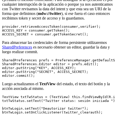
cualquier interrupción de la aplicación o porque ya nos autenticamos
con Twitter revisamos la data del intent y que esta sea un URI de la
forma que definimos (
mdw://twitter
), si ese fuera el caso entonces
recibimos token y secret de acceso y lo guardamos.
provider.retrieveAccessToken(consumer,verifier);

ACCESS_KEY = consumer.getToken();

Para almacenar las credenciales de forma persistente utilizaremos
SharedPreferences
es necesario obtener un editor, guardar la data y
luego realizar commit.
SharedPreferences prefs = PreferenceManager.getDefaultS
SharedPreferences.Editor editor = prefs.edit();

editor.putString("KEY", ACCESS_KEY);

editor.putString("SECRET", ACCESS_SECRET);

Luego actualizamos el
TextView
del estado, el texto del botón y la
acción asociada al mismo.
TextView txtTwStatus = (TextView) this.findViewById(R.i
txtTwStatus.setText("Twitter status: sesión iniciada ")
btnTwLogin.setText("Deautorizar twitter");
