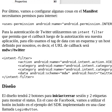
Por último, vamos a configurar algunas cosas en el
Manifest
necesitamos permisos para internet:
Para la autenticación de Twitter utilizaremos un
intent filter
que permita que el
callback
luego de la autorización sea nuestra
aplicación, para ello usamos el tag de data con un esquema y un host
definido por nosotros, es decir, el URL de callback será
mdw://twitter
<intent-filter>

	<action android:name="android.intent.action.VIEW"></action>

	<category android:name="android.intent.category.DEFAULT"></category>

	<category android:name="android.intent.category.BROWSABLE"></category>

	<data android:scheme="mdw" android:host="twitter"></data>

Diseño
El diseño tendrá 2 botones para
iniciar/cerrar
sesión y 2 etiquetas
para mostrar el status. En el caso de Facebook, vamos a utilizar el
botón incluido en el ejemplo del SDK implementado en una clase
llamada
.
LoginButton