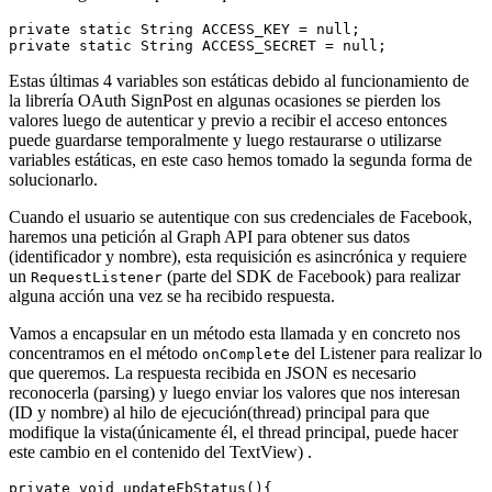
private static String ACCESS_KEY = null;

Estas últimas 4 variables son estáticas debido al funcionamiento de
la librería OAuth SignPost en algunas ocasiones se pierden los
valores luego de autenticar y previo a recibir el acceso entonces
puede guardarse temporalmente y luego restaurarse o utilizarse
variables estáticas, en este caso hemos tomado la segunda forma de
solucionarlo.
Cuando el usuario se autentique con sus credenciales de Facebook,
haremos una petición al Graph API para obtener sus datos
(identificador y nombre), esta requisición es asincrónica y requiere
un
(parte del SDK de Facebook) para realizar
RequestListener
alguna acción una vez se ha recibido respuesta.
Vamos a encapsular en un método esta llamada y en concreto nos
concentramos en el método
del Listener para realizar lo
onComplete
que queremos. La respuesta recibida en JSON es necesario
reconocerla (parsing) y luego enviar los valores que nos interesan
(ID y nombre) al hilo de ejecución(thread) principal para que
modifique la vista(únicamente él, el thread principal, puede hacer
este cambio en el contenido del TextView) .
private void updateFbStatus(){
