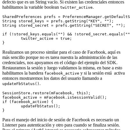
defecto que es un String vacío. Si existen las credenciales entonces
habilitamos la variable boolean
.
twitter_active
SharedPreferences prefs = PreferenceManager.getDefaultS
String stored_keys = prefs.getString("KEY", "");

String stored_secret = prefs.getString("SECRET", "");

if (!stored_keys.equals("") && !stored_secret.equals(""
	twitter_active = true;

Realizamos un proceso similar para el caso de Facebook, aquí es
más sencillo porque no es tarea nuestra la administración de las
credenciales, nos apoyamos en el código del ejemplo del SDK.
Restauramos la sesión y luego validamos la misma, en base a esto
habilitamos la bandera
y si la sesión está activa
facebook_active
entonces mostraremos los datos del usuario llamando a
.
updateFbStatus()
SessionStore.restore(mFacebook, this);

facebook_active = mFacebook.isSessionValid();

if (facebook_active) {

	updateFbStatus();

Para el manejo del inicio de sesión de Facebook es necesario un
Listener para autenticación y otro para cuando se finaliza sesión.