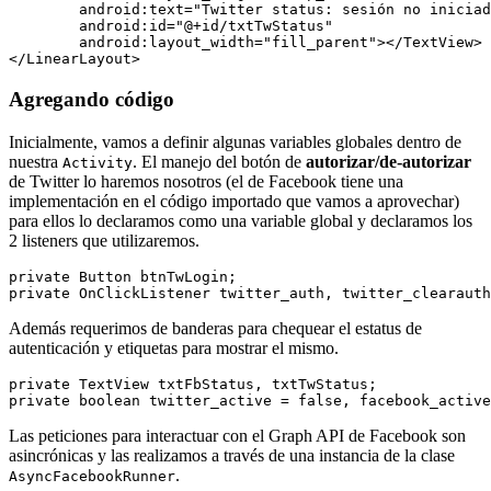
    	android:text="Twitter status: sesión no iniciada"

    	android:id="@+id/txtTwStatus"

    	android:layout_width="fill_parent"></TextView>

Agregando código
Inicialmente, vamos a definir algunas variables globales dentro de
nuestra
. El manejo del botón de
autorizar/de-autorizar
Activity
de Twitter lo haremos nosotros (el de Facebook tiene una
implementación en el código importado que vamos a aprovechar)
para ellos lo declaramos como una variable global y declaramos los
2 listeners que utilizaremos.
private Button btnTwLogin;

Además requerimos de banderas para chequear el estatus de
autenticación y etiquetas para mostrar el mismo.
private TextView txtFbStatus, txtTwStatus;

Las peticiones para interactuar con el Graph API de Facebook son
asincrónicas y las realizamos a través de una instancia de la clase
.
AsyncFacebookRunner