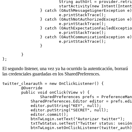
			String authUrl = provider.retrieveRequestToken(consumer, "mdw://twitter");

			startActivity(new Intent(Intent.ACTION_VIEW, Uri.parse(authUrl)));

		} catch (OAuthMessageSignerException e) {

			e.printStackTrace();

		} catch (OAuthNotAuthorizedException e) {

			e.printStackTrace();

		} catch (OAuthExpectationFailedException e) {

			e.printStackTrace();

		} catch (OAuthCommunicationException e) {

			e.printStackTrace();

		}

	}

El segundo listener, una vez ya ha ocurrido la autenticación, borrará
las credenciales guardadas en los SharedPreferences.
twitter_clearauth = new OnClickListener() {

	@Override

	public void onClick(View v) {

		SharedPreferences prefs = PreferenceManager.getDefaultSharedPreferences(getApplicationContext());

	    SharedPreferences.Editor editor = prefs.edit();

	    editor.putString("KEY", null);

	    editor.putString("SECRET", null);

	    editor.commit();

	    btnTwLogin.setText("Autorizar twitter");

	    txtTwStatus.setText("Twitter status: sesión no iniciada ");

	    btnTwLogin.setOnClickListener(twitter_auth);
