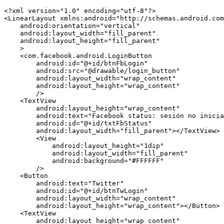
<?xml version="1.0" encoding="utf-8"?>

<LinearLayout xmlns:android="http://schemas.android.com
    android:orientation="vertical"

    android:layout_width="fill_parent"

    android:layout_height="fill_parent"

    >

    <com.facebook.android.LoginButton

        android:id="@+id/btnFbLogin"

        android:src="@drawable/login_button"

        android:layout_width="wrap_content"

        android:layout_height="wrap_content"

        />

    <TextView

    	android:layout_height="wrap_content"

    	android:text="Facebook status: sesión no iniciada"

    	android:id="@+id/txtFbStatus"

    	android:layout_width="fill_parent"></TextView>

	<View

	    android:layout_height="1dip"

	    android:layout_width="fill_parent"

	    android:background="#FFFFFF"

	/>

    <Button

    	android:text="Twitter"

    	android:id="@+id/btnTwLogin"

    	android:layout_width="wrap_content"

    	android:layout_height="wrap_content"></Button>

    <TextView

    	android:layout_height="wrap_content"
