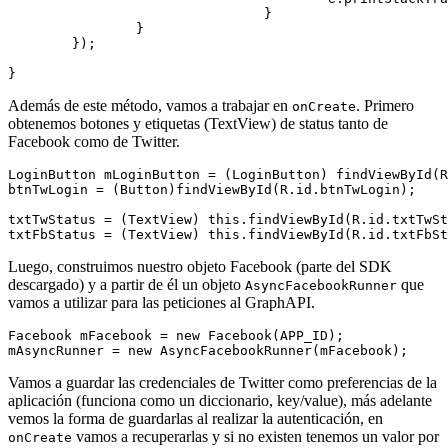
				}

		}

	});

Además de este método, vamos a trabajar en
. Primero
onCreate
obtenemos botones y etiquetas (TextView) de status tanto de
Facebook como de Twitter.
LoginButton mLoginButton = (LoginButton) findViewById(R
btnTwLogin = (Button)findViewById(R.id.btnTwLogin);

txtTwStatus = (TextView) this.findViewById(R.id.txtTwSt
Luego, construimos nuestro objeto Facebook (parte del SDK
descargado) y a partir de él un objeto
que
AsyncFacebookRunner
vamos a utilizar para las peticiones al GraphAPI.
Facebook mFacebook = new Facebook(APP_ID);

Vamos a guardar las credenciales de Twitter como preferencias de la
aplicación (funciona como un diccionario, key/value), más adelante
vemos la forma de guardarlas al realizar la autenticación, en
vamos a recuperarlas y si no existen tenemos un valor por
onCreate