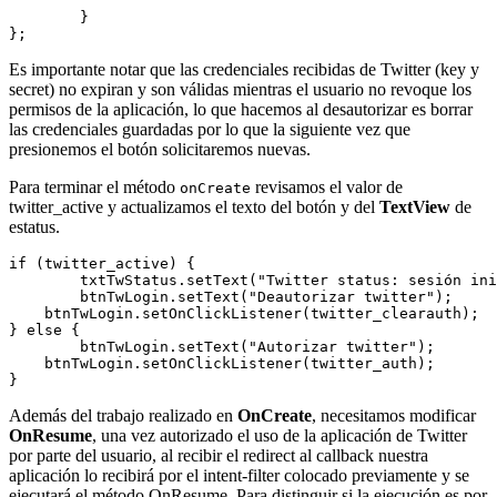
	}

Es importante notar que las credenciales recibidas de Twitter (key y
secret) no expiran y son válidas mientras el usuario no revoque los
permisos de la aplicación, lo que hacemos al desautorizar es borrar
las credenciales guardadas por lo que la siguiente vez que
presionemos el botón solicitaremos nuevas.
Para terminar el método
revisamos el valor de
onCreate
twitter_active y actualizamos el texto del botón y del
TextView
de
estatus.
if (twitter_active) {

	txtTwStatus.setText("Twitter status: sesión iniciada ");

	btnTwLogin.setText("Deautorizar twitter");

    btnTwLogin.setOnClickListener(twitter_clearauth);

} else {

	btnTwLogin.setText("Autorizar twitter");

    btnTwLogin.setOnClickListener(twitter_auth);

Además del trabajo realizado en
OnCreate
, necesitamos modificar
OnResume
, una vez autorizado el uso de la aplicación de Twitter
por parte del usuario, al recibir el redirect al callback nuestra
aplicación lo recibirá por el intent-filter colocado previamente y se
ejecutará el método OnResume. Para distinguir si la ejecución es por