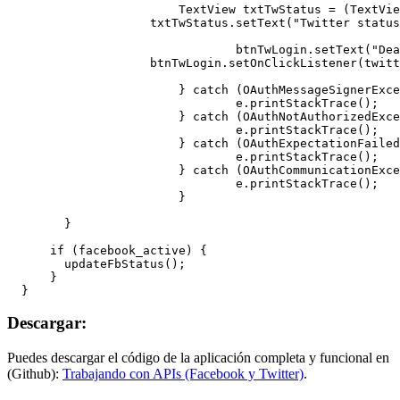
  			TextView txtTwStatus = (TextView) this.findViewById(R.id.txtTwStatus);

	            txtTwStatus.setText("Twitter status: sesión iniciada ");

				btnTwLogin.setText("Deautorizar twitter");

	            btnTwLogin.setOnClickListener(twitter_clearauth);

			} catch (OAuthMessageSignerException e) {

				e.printStackTrace();

			} catch (OAuthNotAuthorizedException e) {

				e.printStackTrace();

			} catch (OAuthExpectationFailedException e) {

				e.printStackTrace();

			} catch (OAuthCommunicationException e) {

				e.printStackTrace();

			}

  	}

      if (facebook_active) {

      	updateFbStatus();

      }

Descargar:
Puedes descargar el código de la aplicación completa y funcional en
(Github):
Trabajando con APIs (Facebook y Twitter)
.