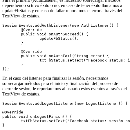
Para el primero (AuthListener) es necesario sobrecargar métodos
dependiendo si tuvo éxito o no, en caso de tener éxito llamamos a
updateFbStatus y en caso de fallar reportamos el error a través del
TextView de estatus.
SessionEvents.addAuthListener(new AuthListener() {

	@Override

	public void onAuthSucceed() {

		updateFbStatus();

	}

	@Override

	public void onAuthFail(String error) {

		txtFbStatus.setText("Facebook status: imposible iniciar sesión " + error);

	}

En el caso del listener para finalizar la sesión, necesitamos
sobrecargar métodos para el inicio y finalización del proceso de
cierre de sesión, le reportaremos al usuario estos eventos a través del
TextView de estatus.
SessionEvents.addLogoutListener(new LogoutListener() {

@Override

public void onLogoutFinish() {

	txtFbStatus.setText("Facebook status: sesión no iniciada");

}
