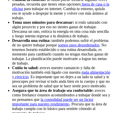
pesadas, recuerda que tienes otras opciones
fuera de casa o la
oficina
para trabajar en internet. Cambia tu entorno, quizás
eso te ayude a despejar la mente y volver con más ánimos al
trabajo.
Toma unos minutos para descansar:
si estás saturado con
algún proyecto y por eso no sientes ganas de trabajar.
Descansa un rato, enfoca tu energía en otra cosa más sencilla
y luego intenta regresar a tu dinámica de trabajo.
Desarrolla una rutina:
también podemos sufrir el problema
de no querer trabajar porque
somos unos desordenados
. No
tenemos horario establecido o una rutina desarrollada, es
momento para cambiarlo cuando no tengas muchas ganas de
trabajar. La planificación puede motivarte a lograr tus metas
de trabajo.
Cuida tu salud:
aveces nuestro cansancio y falta de
motivación también está ligado con nuestra
mala alimentación
y ejercicio
. Es importante que no dejes a un lado tu salud y te
preocupes por revisar si todo anda bien en tu cuerpo y que no
sea un problema de salud que te hace sentir poco motivado.
Asegura que tu área de trabajo sea confortable:
aveces
como freelance estamos acostumbrados a trabajar donde sea y
no pensamos que
la comodidad puede ser un factor
importante para nuestro rendimiento
. Procura que tu área de
trabajo cumpla con lo básico para sentirte cómodo al