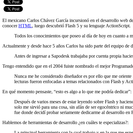
El mexicano Carlos Chávez García incursionó en el desarrollo web de
conocer
HTML
, luego descubrió Flash 5 y su lenguaje ActionScript.
Todos los conocimientos que poseo al día de hoy en cuanto a mi
Actualmente y desde hace 5 años Carlos ha sido parte del equipo de d
Antes de ingresar a Sapodesk trabajaba por cuenta propia hacie
Tengo entendido que en el 2004 fuiste nombrado el mejor Programad
Nunca me he considerado diseñador es por ello que me oriente 
lecturas fueron enfocadas a temas relacionados con Flash y Act
En qué momento pensaste, “esto es algo a lo que me podría dedicar”:
Después de varios meses de estar leyendo sobre Flash y hacien
solo me sirvió para una cosa, sin afán de ser egocéntrico ni mu
fue donde decidí probar seriamente dedicarme al desarrollo en 
Hablemos de herramientas de desarrollo ¿en cuáles te especializas?:
La principal herramienta con la cual trabajo y en la que me es