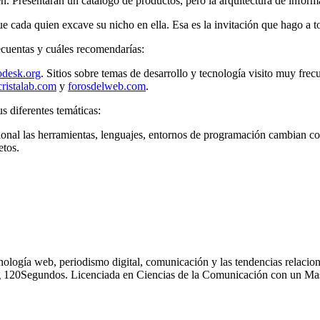
. Presentarán un catálogo de productos, pero la arquitectura de informa
ue cada quien excave su nicho en ella. Esa es la invitación que hago a
ecuentas y cuáles recomendarías:
odesk.org
. Sitios sobre temas de desarrollo y tecnología visito muy fre
cristalab.com
y
forosdelweb.com
.
s diferentes temáticas:
sional las herramientas, lenguajes, entornos de programación cambian co
etos.
nología web, periodismo digital, comunicación y las tendencias relacion
g 120Segundos. Licenciada en Ciencias de la Comunicación con un Mas