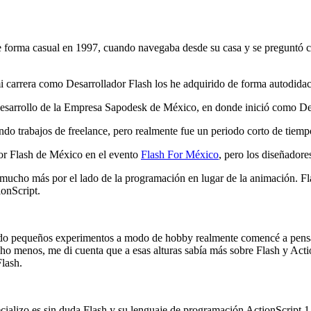
 forma casual en 1997, cuando navegaba desde su casa y se preguntó có
 carrera como Desarrollador Flash los he adquirido de forma autodidac
esarrollo de la Empresa Sapodesk de México, en donde inició como Desar
ndo trabajos de freelance, pero realmente fue un periodo corto de tiem
or Flash de México en el evento
Flash For México
, pero los diseñadore
mucho más por el lado de la programación en lugar de la animación. Fl
ionScript.
do pequeños experimentos a modo de hobby realmente comencé a pensarl
cho menos, me di cuenta que a esas alturas sabía más sobre Flash y Acti
Flash.
pecializo es sin duda Flash y su lenguaje de programación ActionScript