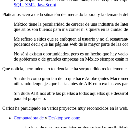
SQL
,
XML
,
JavaScript
.
Platícanos acerca de la situación del mercado laboral y la demanda del
México tiene la peculiaridad de carecer de una industria de Inte
que sitios son buenos para ir a comer ni siquiera en la ciudad d
Me refiero a sitios que se enfoquen al usuario y no al restaurant
podemos decir que las páginas web de la mayor parte de las co
No sé si existan oportunidades, pero es un hecho que hay vací
de gobiernos o de grandes empresas en México siempre están re
Qué noticia, herramienta o tendencia te ha sorprendido recientemente
Sin duda como gran fan de lo que hace Adobe (antes Macromedia
utilizando lenguajes que hasta antes de AIR eran exclusivos p
Sin duda AIR nos abre las puertas a todos aquellos que desarro
para tal propósito.
Carlos ha participado en varios proyectos muy reconocidos en la web
Computadora.de
y
Desktoptwo.com
:
La idea de nuestros servicios es demostrar las posibilida