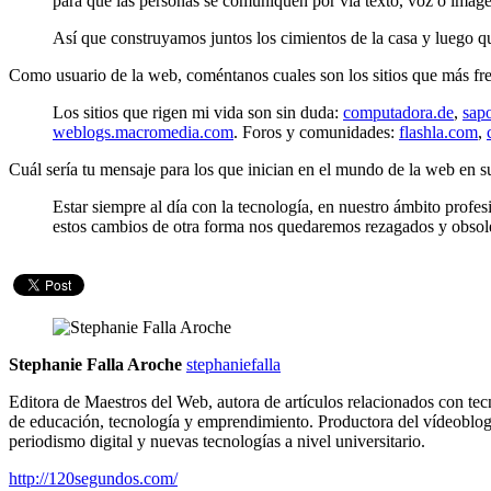
para que las personas se comuniquen por vía texto, voz o imagen
Así que construyamos juntos los cimientos de la casa y luego q
Como usuario de la web, coméntanos cuales son los sitios que más fr
Los sitios que rigen mi vida son sin duda:
computadora.de
,
sap
weblogs.macromedia.com
. Foros y comunidades:
flashla.com
,
Cuál sería tu mensaje para los que inician en el mundo de la web en su
Estar siempre al día con la tecnología, en nuestro ámbito profe
estos cambios de otra forma nos quedaremos rezagados y obsol
Stephanie Falla Aroche
stephaniefalla
Editora de Maestros del Web, autora de artículos relacionados con tec
de educación, tecnología y emprendimiento. Productora del vídeoblo
periodismo digital y nuevas tecnologías a nivel universitario.
http://120segundos.com/