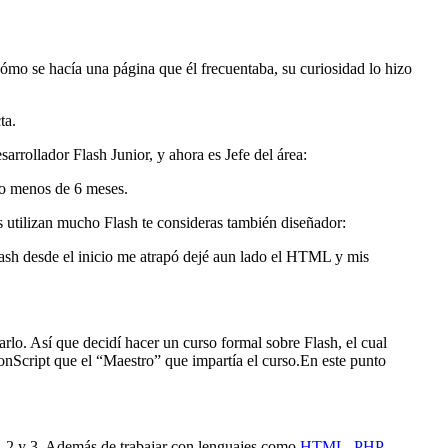
mo se hacía una página que él frecuentaba, su curiosidad lo hizo
ta.
rollador Flash Junior, y ahora es Jefe del área:
po menos de 6 meses.
s utilizan mucho Flash te consideras también diseñador:
ash desde el inicio me atrapó dejé aun lado el HTML y mis
o. Así que decidí hacer un curso formal sobre Flash, el cual
onScript que el “Maestro” que impartía el curso.En este punto
 1, 2 y 3. Además de trabajar con lenguajes como
HTML
,
PHP
,