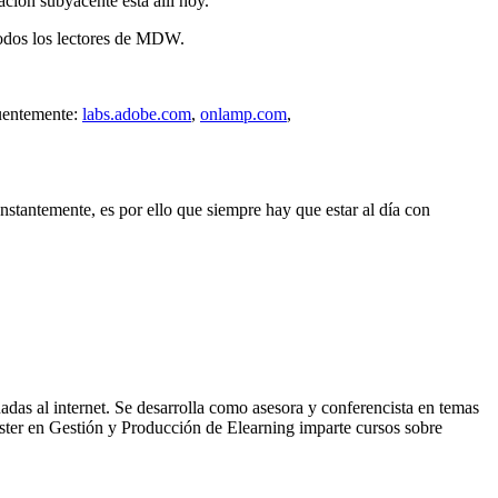
ción subyacente está allí hoy.
 todos los lectores de MDW.
cuentemente:
labs.adobe.com
,
onlamp.com
,
nstantemente, es por ello que siempre hay que estar al día con
adas al internet. Se desarrolla como asesora y conferencista en temas
ter en Gestión y Producción de Elearning imparte cursos sobre