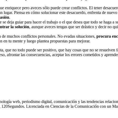
que enriquece pero aveces sólo puede crear conflictos. El tener desacu
 lugar. Piensa en cómo solucionar este desacuerdo, enfrenta de nuevo l
vasión
.
e se deja guiar para hacer el trabajo o el que desea que todo se haga a
ntrar la solución
, aunque aveces tengas que ser drástico y decir no qu
en de muchos conflictos personales. No evadas situaciones,
procura enc
ón en tu mente y luego plantea propuestas para mejorar.
, que no todo puede ser positivo, que hay cosas que no se resuelven fá
eso, afrontar las consecuencias, aceptar los errores cometidos y aprende
nología web, periodismo digital, comunicación y las tendencias relacion
g 120Segundos. Licenciada en Ciencias de la Comunicación con un Mas