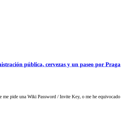
istración pública, cervezas y un paseo por Praga
me me pide una Wiki Password / Invite Key, o me he equivocado