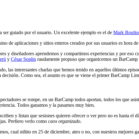
a ser guiado por el usuario. Un excelente ejemplo es el de
Mark Boulto
ino de aplicaciones y sitios enteros creados por sus usuarios es hora de
ladores y diseñadores aprendemos y compartimos experiencias y por eso
erú
y
César Soplin
raudamente propuso que organicemos un BarCamp 
do, las interesantes charlas que hemos tenido en aquellos últimos epis
ra decisión. Como sea, el asunto es que se viene el primer BarCamp Lim
pectadores se rompe, en un BarCamp todos aportan, todos los que asiste
periencia. Todos ganamos y la pasamos muy bien.
inscriben y listan que sesiones quieren ofrecer o ver pero no es hasta el 
jas. Prefiero verlo como
caos organizado
.
s, cual niñito en 25 de diciembre, ateo o no, con nuestros mejores ga