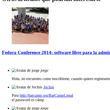
Fedora Conference 2014: software libre para la admin
jorge
Hola, no encuentro como inscribirme, cuando quiero registrar
Jocluis
Para
http://barcamp.org/BarCampLimaI
el password es c4mp
jorge