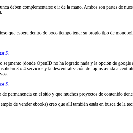
nunca deben complementarse e ir de la mano. Ambos son partes de nues
l.
ioso que espera dentro de poco tiempo tener su propio tipo de monopol
st S.
tro segmento (donde OpenID no ha logrado nada y la opción de google 
solidan 3 o 4 servicios y la descentralización de logins ayuda a centrali
 vos.
st S.
mpo de permanencia en el sitio y que muchos proyectos de contenido tiene
emplo de vender ebooks) creo que allí también estás en busca de la teor