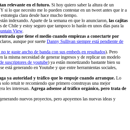
tan relevante en el futuro.
Si hoy quiero saber la altura de un
 si lo que necesito me lo pueden contestar en un tweet antes que ir a
 estrategia clara desde hace mucho tiempo.
 están indexando. Aparte de la semana en que lo anunciaron,
las cajitas
nes de Chile y estoy seguro que tampoco lo harán en unos días para la
ountain View
.
entrada que tiene el medio cuando empiezas a conectarte por
claros, aunque por suerte
Danny Sullivan siempre está pendiente de
 no te gaste ancho de banda con sus embeds en resultados
). Pero
nen la misma necesidad de generar ingresos y de replicar un modelo
 de suscriptores de youtube
) ya están monetizando bastante bien su
e está generando en Youtube y que entre herramientas sociales,
enga ya autoridad y tráfico que lo empuje cuando arranque.
Lo
solo retuit te recomiendo que primero construyas una mejor
era les interesan.
Agrega adsense al tráfico orgánico, pero trata de
 generando nuevos proyectos, pero apoyemos las nuevas ideas y