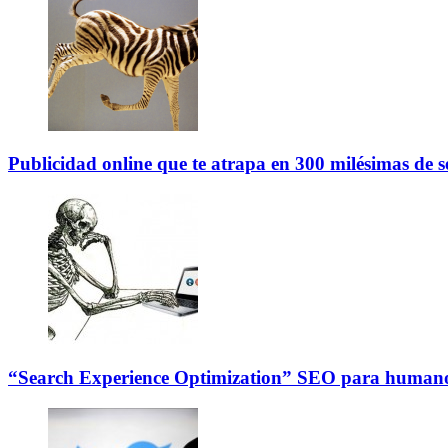
Publicidad online que te atrapa en 300 milésimas de 
“Search Experience Optimization” SEO para humano