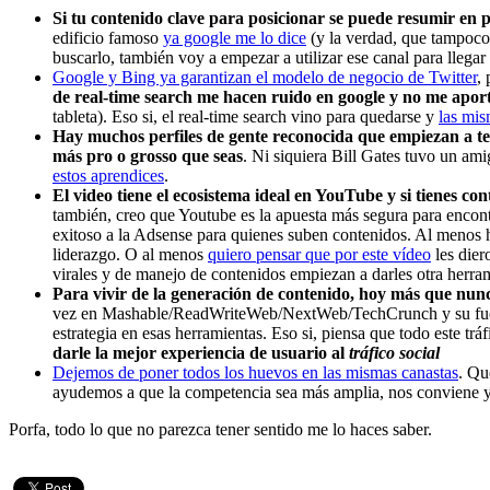
Si tu contenido clave para posicionar se puede resumir en p
edificio famoso
ya google me lo dice
(y la verdad, que tampoco 
buscarlo, también voy a empezar a utilizar ese canal para lleg
Google y Bing ya garantizan el modelo de negocio de Twitter
,
de real-time search me hacen ruido en google y no me apor
tableta). Eso si, el real-time search vino para quedarse y
las mis
Hay muchos perfiles de gente reconocida que empiezan a te
más pro o grosso que seas
. Ni siquiera Bill Gates tuvo un a
estos aprendices
.
El video tiene el ecosistema ideal en YouTube y si tienes cont
también, creo que Youtube es la apuesta más segura para encont
exitoso a la Adsense para quienes suben contenidos. Al menos 
liderazgo. O al menos
quiero pensar que por este vídeo
les dier
virales y de manejo de contenidos empiezan a darles otra herram
Para vivir de la generación de contenido, hoy más que nunc
vez en Mashable/ReadWriteWeb/NextWeb/TechCrunch y su fuerza 
estrategia en esas herramientas. Eso si, piensa que todo este trá
darle la mejor experiencia de usuario al
tráfico social
Dejemos de poner todos los huevos en las mismas canastas
. Qu
ayudemos a que la competencia sea más amplia, nos conviene 
Porfa, todo lo que no parezca tener sentido me lo haces saber.