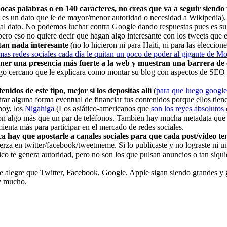
ocas palabras o en 140 caracteres, no creas que va a seguir siendo 
es un dato que le de mayor/menor autoridad o necesidad a Wikipedia). Y
ar al dato. No podemos luchar contra Google dando respuestas pues es su
 pero eso no quiere decir que hagan algo interesante con los tweets que
tan nada interesante
(no lo hicieron ni para Haiti, ni para las eleccio
mas redes sociales cada día le quitan un poco de poder al gigante de M
ner una presencia más fuerte a la web y muestran una barrera de 
migo cercano que le explicara como montar su blog con aspectos de SEO 
enidos de este tipo, mejor si los depositas allí
(
para que luego google
rar alguna forma eventual de financiar tus contenidos porque ellos tie
hoy, los
Nigahiga
(Los asiático-americanos que
son los reyes absolutos
on algo más que un par de teléfonos. También hay mucha metadata que s
ienta más para participar en el mercado de redes sociales.
a hay que apostarle a canales sociales para que cada post/vídeo t
en twitter/facebook/tweetmeme. Si lo publicaste y no lograste ni un 
fico te genera autoridad, pero no son los que pulsan anuncios o tan siqui
e alegre que Twitter, Facebook, Google, Apple sigan siendo grandes y
y mucho.