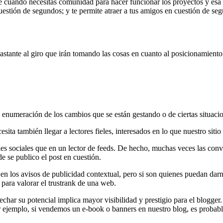
ge cuando necesitas comunidad para hacer funcionar los proyectos y esa
stión de segundos; y te permite atraer a tus amigos en cuestión de segu
astante al giro que irán tomando las cosas en cuanto al posicionamiento
numeración de los cambios que se están gestando o de ciertas situacion
a también llegar a lectores fieles, interesados en lo que nuestro sitio 
edes sociales que en un lector de feeds. De hecho, muchas veces las con
de se publico el post en cuestión.
n en los avisos de publicidad contextual, pero si son quienes puedan da
 para valorar el trustrank de una web.
vechar su potencial implica mayor visibilidad y prestigio para el blogger
r ejemplo, si vendemos un e-book o banners en nuestro blog, es probab