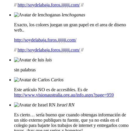
//
http://soydelabaja.foros.ijijiji.com/
//
lenchoganas
Exacto, los colores juegan un gran papel en el area de diseno
web..
http://soydelabaja.foros.ijijiji.com/
//
http://soydelabaja.foros.ijijiji.com/
//
luis
sin palabras
Carlos
Este artículo NO es de accesibles. Es de
http://www.visionaustralia.org.au/info.aspx?page=959
Israel RN
Es cierto… sería bueno que cuando obtengas información de
un sitio externo publiques tu fuente, que ya no estás en el
colegio para bajarte los trabajos de internet y entregarlos como
tuyos. ¡hay que ser serios y honestos!