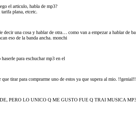
ego el articulo, habla de mp3?
arifa plana, etcetc.
o de decir una cosa y hablar de otra… como van a empezar a hablar d
acan eso de la banda ancha. monchi
 haserle para eschuchar mp3 en el
r que tirar para comprarme uno de estos ya que supera al mio. !!genial!!
E, PERO LO UNICO Q ME GUSTO FUE Q TRAI MUSICA MP