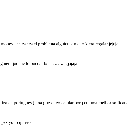
money jeej ese es el problema alguien k me lo kiera regalar jejeje
alguien que me lo pueda donar……..jajajaja
diga en portugues ( noa guesta eo celular porq eu uma melhor so ficando
mpas yo lo quiero