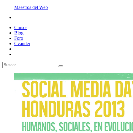
Maestros del Web
Cursos
Blog
Foro
Cvander