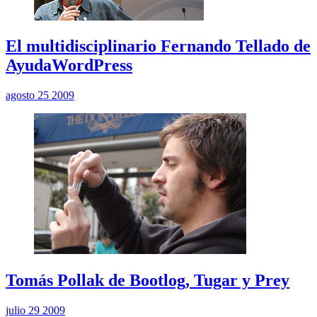
El multidisciplinario Fernando Tellado de
AyudaWordPress
agosto 25 2009
Tomás Pollak de Bootlog, Tugar y Prey
julio 29 2009