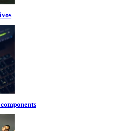
ivos
d-components